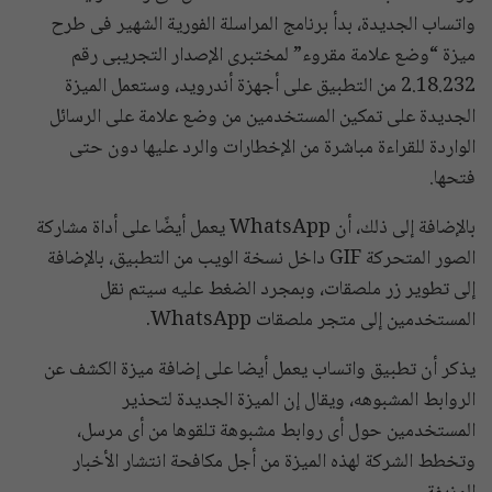
واتساب الجديدة، بدأ برنامج المراسلة الفورية الشهير فى طرح
ميزة “وضع علامة مقروء” لمختبرى الإصدار التجريبى رقم
2.18.232 من التطبيق على أجهزة أندرويد، وستعمل الميزة
الجديدة على تمكين المستخدمين من وضع علامة على الرسائل
الواردة للقراءة مباشرة من الإخطارات والرد عليها دون حتى
فتحها.
بالإضافة إلى ذلك، أن WhatsApp يعمل أيضًا على أداة مشاركة
الصور المتحركة GIF داخل نسخة الويب من التطبيق، بالإضافة
إلى تطوير زر ملصقات، وبمجرد الضغط عليه سيتم نقل
المستخدمين إلى متجر ملصقات WhatsApp.
يذكر أن تطبيق واتساب يعمل أيضا على إضافة ميزة الكشف عن
الروابط المشبوهه، ويقال إن الميزة الجديدة لتحذير
المستخدمين حول أى روابط مشبوهة تلقوها من أى مرسل،
وتخطط الشركة لهذه الميزة من أجل مكافحة انتشار الأخبار