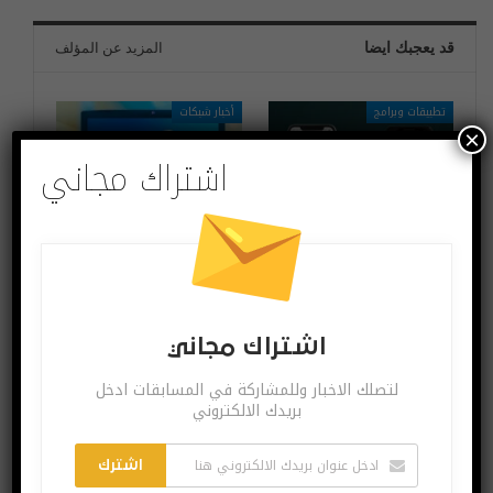
قد يعجبك ايضا
المزيد عن المؤلف
تطبيقات وبرامج
أخبار شبكات
×
اشتراك مجاني
هل أصبح نقل أرشيف
ما هو مصير انترنت
رسائل الواتس اب من
اكسبلورر؟
أندرويد إلى آيفون ممكناً؟
تطبيقات وبرامج
اختراعات وتكنولوجيا
اشتراك مجاني
لتصلك الاخبار وللمشاركة في المسابقات ادخل
بريدك الالكتروني
اشترك
مرض السكري وحب
إذا كنت تخطط لمسارك