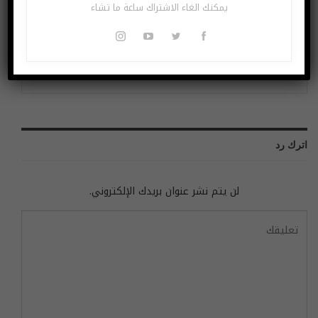
يمكنك الغاء الاشتراك ساعة ما تشاء
الشباب واستشارات طبية
الوظيفي تعرّف على المهن
مختلفة في تطبيقات صحية
المهددة بالزوال بسبب
مميزة
التكنولوجيا
السابق
التالي
اترك رد
لن يتم نشر عنوان بريدك الإلكتروني.