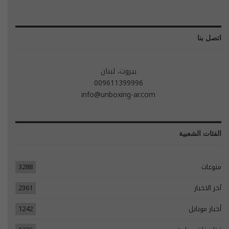
اتصل بنا
بيروت، لبنان
009611399996
info@unboxing-ar.com
الفئات الشعبية
منوعات
3288
آخر الاخبار
2361
أخبار موبايل
1242