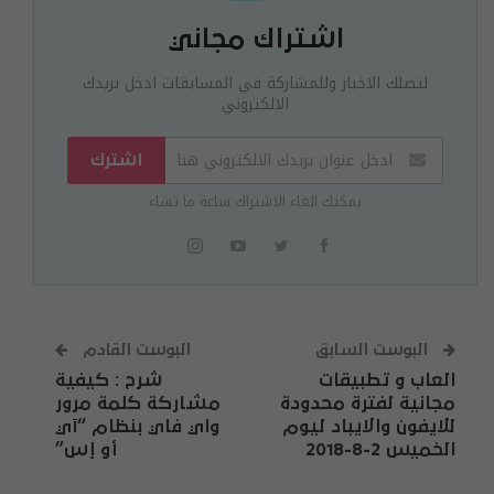
اشتراك مجاني
لتصلك الاخبار وللمشاركة في المسابقات ادخل بريدك
الالكتروني
اشترك
يمكنك الغاء الاشتراك ساعة ما تشاء
البوست السابق
البوست القادم
العاب و تطبيقات
شرح : كيفية
مجانية لفترة محدودة
مشاركة كلمة مرور
للايفون والايباد ليوم
واي فاي بنظام “آي
الخميس 2-8-2018
أو إس”