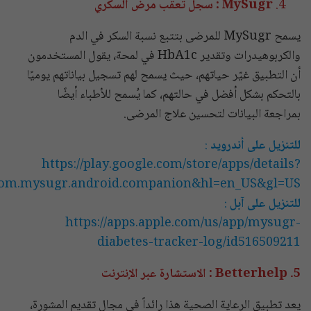
MySugr : سجل تعقب مرض السكري
يسمح MySugr للمرضى بتتبع نسبة السكر في الدم
والكربوهيدرات وتقدير HbA1c في لمحة، يقول المستخدمون
أن التطبيق غيّر حياتهم، حيث يسمح لهم تسجيل بياناتهم يوميًا
بالتحكم بشكل أفضل في حالتهم، كما يُسمح للأطباء أيضًا
بمراجعة البيانات لتحسين علاج المرضى.
للتنزيل على أندرويد
:
https://play.google.com/store/apps/details?
com.mysugr.android.companion&hl=en_US&gl=US
للتنزيل على آبل
:
https://apps.apple.com/us/app/mysugr-
diabetes-tracker-log/id516509211
5. Betterhelp : الاستشارة عبر الإنترنت
يعد تطبيق الرعاية الصحية هذا رائداً في مجال تقديم المشورة،