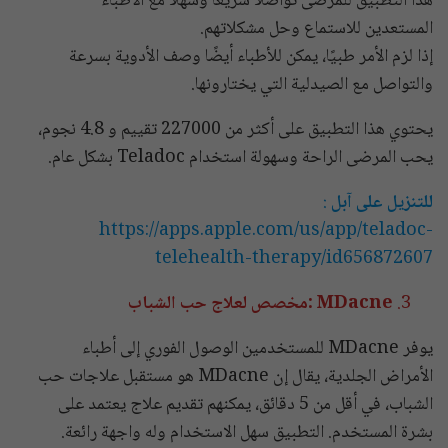
هذا التطبيق للمرضى تواصلًا سريعًا وسهلاً مع الأطباء
المستعدين للاستماع وحل مشكلاتهم.
إذا لزم الأمر طبيًا، يمكن للأطباء أيضًا وصف الأدوية بسرعة
والتواصل مع الصيدلية التي يختارونها.
يحتوي هذا التطبيق على أكثر من 227000 تقييم و 4.8 نجوم،
يحب المرضى الراحة وسهولة استخدام Teladoc بشكل عام.
للتنزيل على آبل
:
https://apps.apple.com/us/app/teladoc-
telehealth-therapy/id656872607
MDacne :مخصص لعلاج حب الشباب
يوفر MDacne للمستخدمين الوصول الفوري إلى أطباء
الأمراض الجلدية، يقال إن MDacne هو مستقبل علاجات حب
الشباب، في أقل من 5 دقائق، يمكنهم تقديم علاج يعتمد على
بشرة المستخدم. التطبيق سهل الاستخدام وله واجهة رائعة.