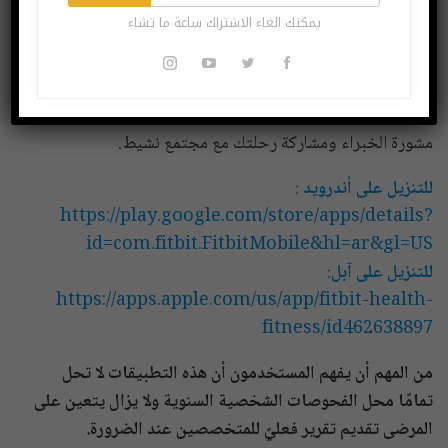
يعد أحد التطبيقات الرائدة في العالم للصحة واللياقة البدنية،
يمكنك الغاء الاشتراك ساعة ما تشاء
استخدم تطبيق Fitbit لتتبع يومك وتقدمك بمرور الوقت،
سيوفر لك التدريبات وبرامج التغذية ومسارات التأمل وأدوات
النوم وغيرها الكثير ، كما يسهل التواصل مع الأصدقاء، وبدء
تحديات النشاط، وقراءة المقالات التعليمية، والحصول على
مشورة الخبراء ومشاركة رحلتك مع مجتمع نشيط.
للتنزيل على أندرويد
:
https://play.google.com/store/apps/details?
id=com.fitbit.FitbitMobile&hl=ar&gl=US
للتنزيل على آبل
:
https://apps.apple.com/us/app/fitbit-health-
fitness/id462638897
من المهم أن يفهم المستخدمون أن هذه التطبيقات لا تحل
تمامًا محل الفحوصات الشخصية السنوية ولا يزال يتعين على
المرضى تقديم تقرير فعليً للمتخصصين عند الضرورة.