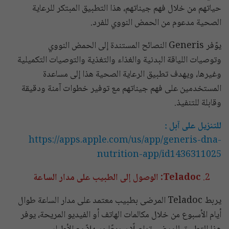
حياتهم من خلال فهم جيناتهم، هذا التطبيق المبتكر للرعاية
الصحية مدعوم من الحمض النووي للفرد.
يوّفر Generis النصائح المستندة إلى الحمض النووي
وتوصيات اللياقة البدنية والغذاء والتغذية والتوصيات التكميلية
وغيرها، ويهدف تطبيق الرعاية الصحية هذا إلى مساعدة
المستخدمين على فهم جيناتهم مع توفير خطوات آمنة ودقيقة
وقابلة للتنفيذ.
للتنزيل على آبل :
https://apps.apple.com/us/app/generis-dna-
nutrition-app/id1436311025
Teladoc: الوصول إلى الطبيب على مدار الساعة
يربط Teladoc المرضى بطبيب معتمد على مدار الساعة طوال
أيام الأسبوع من خلال مكالمات الهاتف أو الفيديو المريحة، يوفر