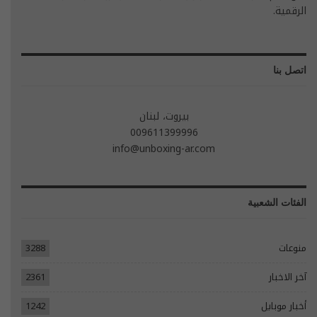
الرقمية.
اتصل بنا
بيروت، لبنان
009611399996
info@unboxing-ar.com
الفئات الشعبية
منوعات
3288
آخر الاخبار
2361
أخبار موبايل
1242