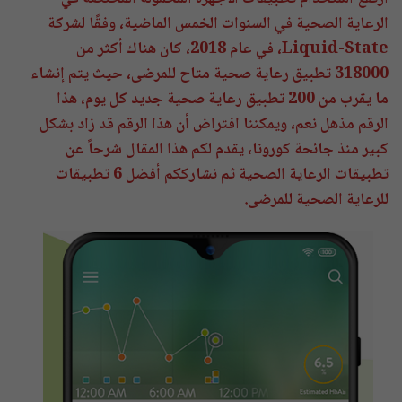
الرعاية الصحية في السنوات الخمس الماضية، وفقًا لشركة
Liquid-State، في عام 2018، كان هناك أكثر من
318000 تطبيق رعاية صحية متاح للمرضى، حيث يتم إنشاء
ما يقرب من 200 تطبيق رعاية صحية جديد كل يوم، هذا
الرقم مذهل نعم، ويمكننا افتراض أن هذا الرقم قد زاد بشكل
كبير منذ جائحة كورونا، يقدم لكم هذا المقال شرحاً عن
تطبيقات الرعاية الصحية ثم نشارككم أفضل 6 تطبيقات
للرعاية الصحية للمرضى.