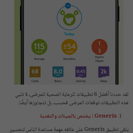
لقد حددنا أفضل 6 تطبيقات للرعاية الصحية للمرضى، لا تلبي
هذه التطبيقات توقعات المرضى فحسب، بل تتجاوزها أيضًا.
Generis : يختص بالجينات والتغدية
يلقي تطبيق Generis على عاتقه مهمة مساعدة الناس لتحسين