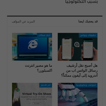
بسبب التكنولوجيا
قد يعجبك ايضا
المزيد عن المؤلف
تطبيقات وبرامج
أخبار شبكات
هل أصبح نقل أرشيف
ما هو مصير انترنت
رسائل الواتس اب من
اكسبلورر؟
أندرويد إلى آيفون ممكناً؟
اختراعات وتكنولوجيا
آخر الاخبار