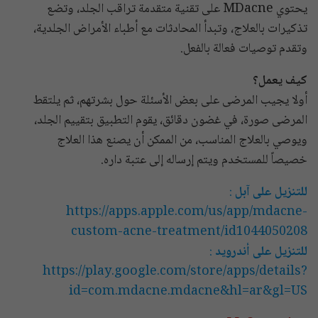
يحتوي MDacne على تقنية متقدمة تراقب الجلد، وتضع
تذكيرات بالعلاج، وتبدأ المحادثات مع أطباء الأمراض الجلدية،
وتقدم توصيات فعالة بالفعل.
كيف يعمل؟
أولا يجيب المرضى على بعض الأسئلة حول بشرتهم، ثم يلتقط
المرضى صورة، في غضون دقائق، يقوم التطبيق بتقييم الجلد،
ويوصي بالعلاج المناسب، من الممكن أن يصنع هذا العلاج
خصيصاً للمستخدم ويتم إرساله إلى عتبة داره.
للتنزيل على آبل
:
https://apps.apple.com/us/app/mdacne-
custom-acne-treatment/id1044050208
للتنزيل على أندرويد
:
https://play.google.com/store/apps/details?
id=com.mdacne.mdacne&hl=ar&gl=US