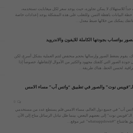
 حداً للاستهلاك لا يمكن تجاوزه، حيث يوجد سعر لكل ميغابايت تستخدمه،
خطة البيانات باهظة الثمن.
وللتغلب على هذه المشكلة يوجد إعدادات خاصة
اتفك يمكنك من خلالها ضبط معدل
…
ر بواتساب بجودتها الكاملة للايفون والاندرويد
، يقوم بضغط الصور وإرسالها بحجم منخفض لتتم العملية بشكل أسرع، لكن
ل جودة الصور التي كلفتك مجهود والكثير من الأموال لإلتقاطها، خصوصاً إذا
افية.
لحسن الحظ، هناك طريقة
…
الـ”فويس نوت” والصور في تطبيق “واتس آب” مساء الامس
0
اتس آب” في جميع دول العالم، مساء الامس فلم يستطع عدد من مستخدمي
الـ”فويس نوت” إلى بعضهم البعض، بينما ظل تبادل الرسائل متاح إلى الآن.
whatsappd” عبر موقع
…