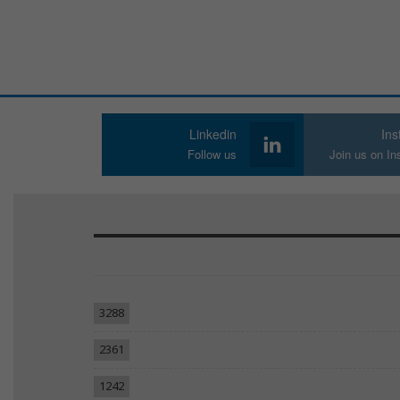
Linkedin
In
Follow us
Join us on I
3288
2361
1242