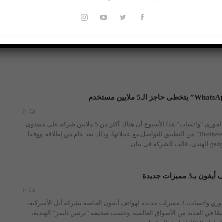
لق ميزة فريدة للصور
0
0
كشفت شبكة التراسل الفورى “واتساب” هذا الأسبوع أن هناك أكثر من 5 ملايين شركة على مستوى
العالم تستخدم إصدار “Business” من التطبيق للتواصل مع عملائها، وذلك بعد عام من إطلاقه. ووفقا
…
 مميزات جديدة
0
قدم تطبيق التراسل الفوري واتساب، 3 مميزات جديدة لهواتف أيفون الخاصة بشركة أبل الأميركية،
سعًا في العديد من الأسواق العالمية.
وحسب صحيفة “بزنس تايمز” الهندية،