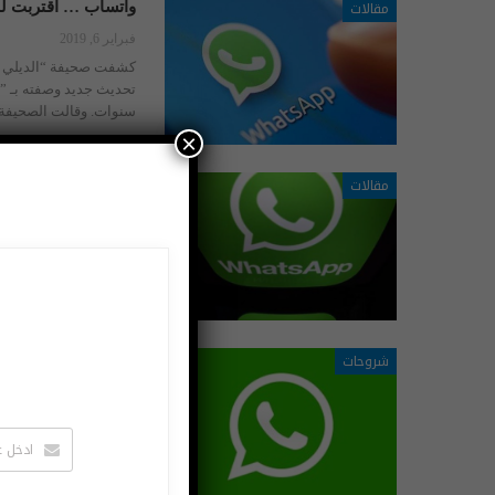
مقالات
واتساب … اقتربت ل
فبراير 6, 2019
كشفت صحيفة “الديلي إك
سنوات.
وقالت الصحيفة 
×
مقالات
ميزة جديدة من واتس
فبراير 5, 2019
بات تطبيق واتساب واحدا
التطبيقات الأمنة لناحية
إضافة العديد من الميزا
شروحات
كيفية استخدام خاص
يناير 31, 2019
بدأت خاصية “الرد الخ
نظامي التشغيل “أندروي
الرد على رسالة أحد أع