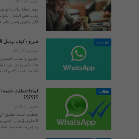
أكتوبر 14, 2019
توفر خطة بيانات الهاتف
وفي بعض البلدان تكون 
لكل تطبيق يعمل على ه
شروحات
شرح : كيف ترسل الصو
سبتمبر 11, 2019
تطبيق واتساب كفيسبوك
هذا الأمر يؤدي إلى تقلي
كنت تستخدم كاميرا إحتر
مقالات
لماذا تعطلت خدمة 
؟؟؟؟؟؟
مارس 14, 2019
تعطلّت خدمة تطبيق “و
التطبيق إرسال الصور و 
ودشن مستخدموا التطبيق هاشتاج “#own