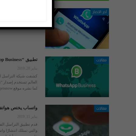
آخر الاخبار
قريباً …. واتساب يط
يناير 29, 2019
مقالات
تطبيق “WhatsApp Business” يتخطى حاجز الـ5 ملايين مستخدم
يناير 28, 2019
لما نشره موقع gadgetsnow الهندى، قالت الشركة فى بيان
مقالات
واتساب يختص هواتف أيفون بـ3
يناير 11, 2019
والتي تمتلك انتشارًا وا