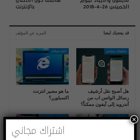
للايفون والايباد ليوم
هاتفك دون الاتصال
الخميس 26-4-2018
بالإنترنت
قد يعجبك ايضا
المزيد عن المؤلف
تطبيقات وبرامج
أخبار شبكات
هل أصبح نقل أرشيف
ما هو مصير انترنت
رسائل الواتس اب من
اكسبلورر؟
أندرويد إلى آيفون ممكناً؟
تطبيقات وبرامج
اختراعات وتكنولوجيا
×
اشتراك مجاني