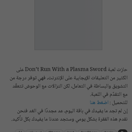
حازت لعبة Don’t Run With a Plasma Sword على
الكثير من التعليقات الإيجابية على الإنترنت، فهي توفر درجة من
التشويق والبساطة في التعامل، لكن النزالات مع الوحوش تتعقّد
مع التقدّم في اللعبة.
للتحميل :
اضغط هنا
إن لم تجد ما يفيدك في باقة اليوم، عد مجددًا في الغد فنحن
نقدم هذه الفقرة بشكل يومي وستجد عندنا ما يفيدك بكل تأكيد.