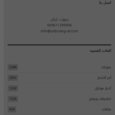
اتصل بنا
بيروت، لبنان
009611399996
info@unboxing-ar.com
الفئات الشعبية
منوعات
3288
آخر الاخبار
2361
أخبار موبايل
1242
تطبيقات وبرامج
1226
مقالات
656