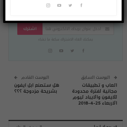
لتصلك الاخبار وللمشاركة في المسابقات ادخل بريدك
الالكتروني
اشترك
يمكنك الغاء الاشتراك ساعة ما تشاء
البوست السابق
البوست القادم
العاب و تطبيقات
هل ستصنع ابل آيفون
مجانية لفترة محدودة
بشريحة مزدوجة ؟؟؟
للايفون والايباد ليوم
الاربعاء 25-4-2018
قد يعجبك ايضا
المزيد عن المؤلف