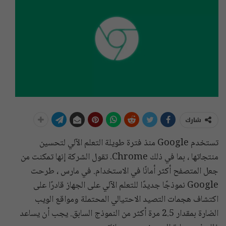
شارك
تستخدم Google منذ فترة طويلة التعلم الآلي لتحسين
منتجاتها ، بما في ذلك Chrome. تقول الشركة إنها تمكنت من
جعل المتصفح أكثر أمانًا في الاستخدام. في مارس ، طرحت
Google نموذجًا جديدًا للتعلم الآلي على الجهاز قادرًا على
اكتشاف هجمات التصيد الاحتيالي المحتملة ومواقع الويب
الضارة بمقدار 2.5 مرة أكثر من النموذج السابق. يجب أن يساعد