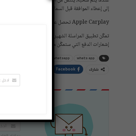
عندما يتم سحبه، ينتقل من الصوت إلى اتصال الفيديو. ومع 
إلى إعطاء الموافقة قبل السماح بذلك.
Apple Carplay تحصل على تكامل WhatsApp
إشعارات الدفع التي ستمكّن مستخدمي iأي فون وايباد من التواصل مع جهات الاتصال الخاصة بهم أثناء التنقل.
whats app
whatsapp
واتس اب
واتساب
شارك
ddIt
Twitter
Facebook
اشتراك
لتصلك الاخبا
يمكنك الغاء 