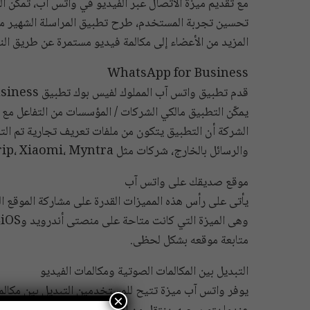
مع تقديم ميزة الاتصال عبر الفيديو في واتس آب، تمكن ا
تحسين تجربة المستخدم، طرح تطبيق المراسلة الشهير ميز
المزيد من الأعضاء إلى مكالمة فيديو مستمرة عن طريق النق
WhatsApp for Business
يمكّن التطبيق مالكي الشركات / المؤسسات من التفاعل مع
الشركة أن التطبيق يتكون من ملفات تعريف تجارية تم ال
والرسائل بالخارج، شركات مثل Bookmyshow، Makemytrip، Xiaomi، Myntra وغيرها متوفرة على المنصة.
موقع صديقك على واتس آب
و
متابعة موقعه بشكل لحظى.
التبديل بين المكالمات الصوتية ومكالمات الفيديو
يوفر واتس آب ميزة تتيح للمستخدمين التبديل بين مكالمة 
×