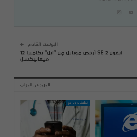
البوست القادم
​آيفون SE 2 أرخص موبايل مِن “آبل” بكاميرا 12
ميغابيكسل
المزيد عن المؤلف
تطبيقات وبرامج