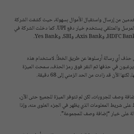
ريق UPI والتي تمكن المستخدمين من إرسال واستقبال الأموال بسهولة، حيث كشفت الشركة
أنه من أجل استخدام هذه الميزة، ينبغي أن يكون لكل من المرسل والمتلقي يستخدم خيار دفع UPI. كما دخلت الشركة في
ن حذف أي رسالة أرسلوها عن طريق الخطأ. لاستخدام هذه
ي يرغبون في حذفها ثم النقر فوق رمز الحذف، سمحت الميزة
ة وصف للجروبات، لكن لم تتوفر الميزة للجميع حتى الآن،
لى شريط المعلومات الذي يظهر في الجزء العلوى منه، وإذا
لة على خيار “إضافة وصف للمجموعة”.