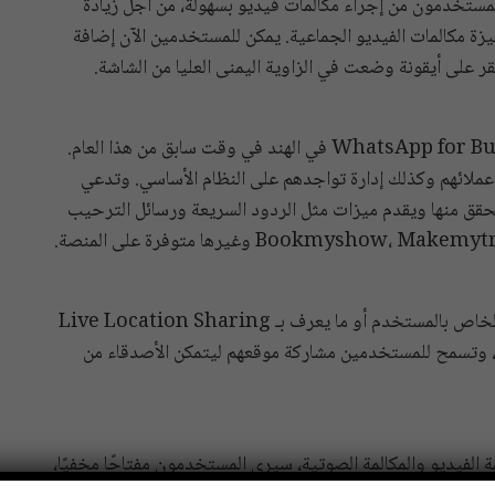
لمستخدمون من إجراء مكالمات فيديو بسهولة، من أجل زيادة
ة مكالمات الفيديو الجماعية. يمكن للمستخدمين الآن إضافة
ر على أيقونة وضعت في الزاوية اليمنى العليا من الشاشة.
قدم تطبيق واتس آب المملوك لفيس بوك تطبيق WhatsApp for Business في الهند في وقت سابق من هذا العام.
 عملائهم وكذلك إدارة تواجدهم على النظام الأساسي. وتدعي
تحقق منها ويقدم ميزات مثل الردود السريعة ورسائل الترحيب
يأتى على رأس هذه المميزات القدرة على مشاركة الموقع الخاص بالمستخدم أو ما يعرف بـ Live Location Sharing
هى الميزة التي كانت متاحة على منصتى أندرويد وiOS، وتسمح للمستخدمين مشاركة موقعهم ليتمكن الأصدقاء من
الفيديو والمكالمة الصوتية، سيرى المستخدمون مفتاحًا مخفيًا،