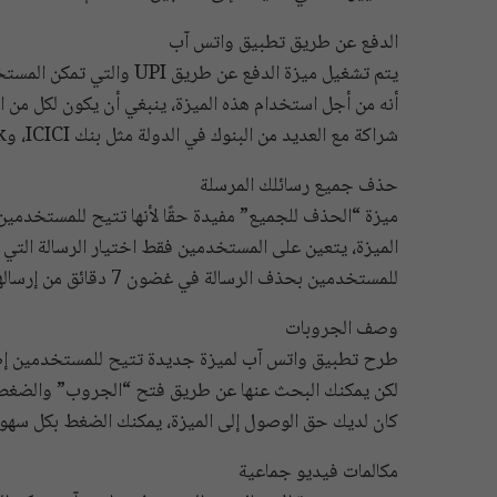
الدفع عن طريق تطبيق واتس آب
يتم تشغيل ميزة الدفع عن ط
شراكة مع العديد من البنوك في الدولة مثل بنك ICICI، وHDFC Bank، وAxis Bank، وSBI، وYes Bank.
حذف جميع رسائلك المرسلة
ميزة “الحذف للجميع” مفيدة حقًا لأنها تتيح للمستخدمي
الميزة، يتعين على المستخدمين فقط اختيار الرسالة الت
للمستخدمين بحذف الرسالة في غضون 7 دقائق من إرسالها، لكنها الآن قد زادت من الحد الزمني إلى 68 دقيقة.
وصف الجروبات
طرح تطبيق واتس آب لميزة جديدة تتيح للمستخدمين إضاف
لكن يمكنك البحث عنها عن طريق فتح “الجروب” والضغط ع
كان لديك حق الوصول إلى الميزة، يمكنك الضغط بكل سهو
مكالمات فيديو جماعية