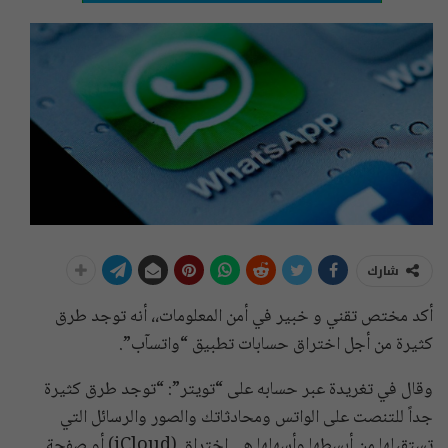
شارك
أكد مختص تقني و خبير في أمن المعلومات،، أنه توجد طرق
كثيرة من أجل اختراق حسابات تطبيق “واتسآب”.
وقال في تغريدة عبر حسابه على “تويتر”: “توجد طرق كثيرة
جداً للتنصت على الواتس ومحادثاتك والصور والرسائل التي
تستقبلها من أبسطها وأسهلها هي اختراق (iCloud) أو صفحة