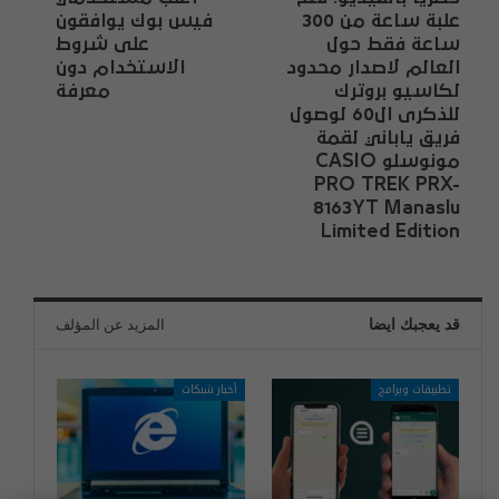
علبة ساعة من 300
فيس بوك يوافقون
ساعة فقط حول
على شروط
العالم لاصدار محدود
الاستخدام دون
لكاسيو بروترك
معرفة
للذكرى ال60 لوصول
فريق ياباني لقمة
مونوسلو CASIO
PRO TREK PRX-
8163YT Manaslu
Limited Edition
قد يعجبك ايضا
المزيد عن المؤلف
تطبيقات وبرامج
أخبار شبكات