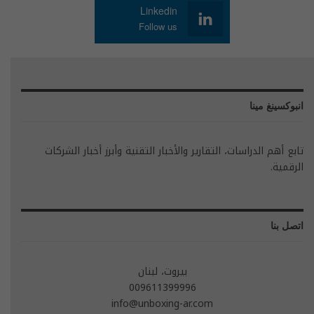
Linkedin
Follow us
انبوكسينغ مينا
تابع أهم الدراسات، التقارير والأخبار التقنية وأبرز أخبار الشركات
الرقمية.
اتصل بنا
بيروت، لبنان
009611399996
info@unboxing-ar.com