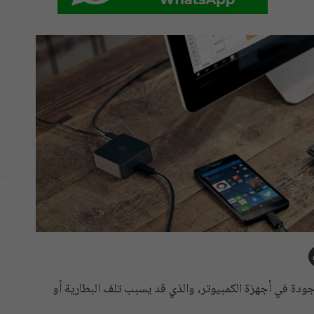
رون لشحن هواتفهم الذكية عبر منافذ USB الموجودة في أجهزة الكمبيوتر، والذي قد يسبب تلف البطارية أو