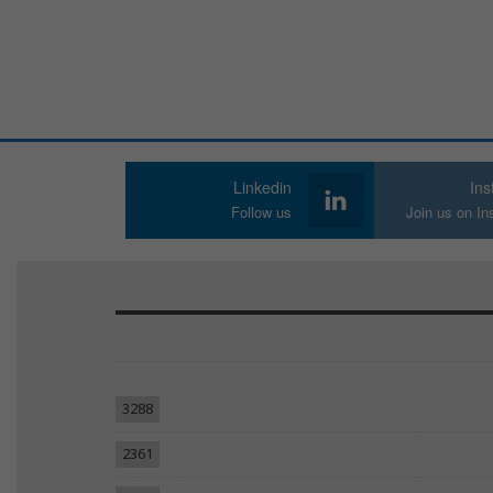
Linkedin
In
Follow us
Join us on I
3288
2361