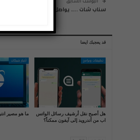
البوست السابق
سناب شات ….. يواصل الإبهار
قد يعجبك ايضا
تطبيقات وبرامج
أخبار شبكات
هل أصبح نقل أرشيف رسائل الواتس
ما هو مصير انت
اب من أندرويد إلى آيفون ممكناً؟