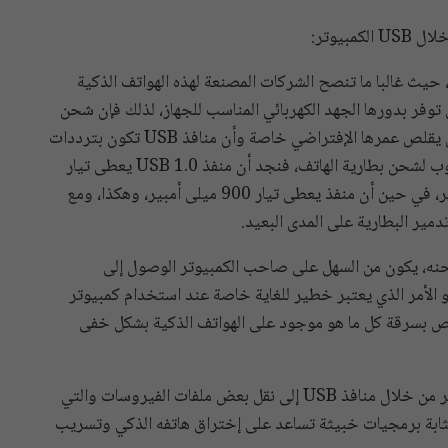
بيوتر:
 حيث غالبا ما تنصح الشركات المصنعة لهذه الهواتف الذكية
توفر بدورها الجهد الكهربائي المناسب للجهاز، لذلك فإن شحن
الهاتف من خلال كابل USB المتصل بالكمبيوتر من شأنه أن يقلص عمرها الإفتراضي خاصة وأن منافذ USB تكون بترددات
مختلفة من إصدار إلى آخر والتي تختلف عن التردد المطلوب لشحن بطارية الهاتف، فنجد أن منفذ USB 1.0 يعطى تيار
100 ميلي أمبير، أما منفذ USB 2.0 يعطى تيار 500 أمبير، في حين أن منفذ يعطى تيار 900 ميلى أمبير، وهكذا، ومع
مير البطارية على المدى البعيد.
شحنه، يكون من السهل على صاحب الكمبيوتر الوصول إلى
و الأمر الذي يعتبر خطير للغاية خاصة عند استخدام كمبيوتر
تص بسرقة كل ما هو موجود على الهواتف الذكية بشكل خفى
– تلف البيانات: أحيانا يؤدي توصيل الهاتف بجهاز الكمبيوتر من خلال منافذ USB إلى نقل بعض ملفات الفيروسات والتي
مثابة برمجيات خبيثة تساعد على إختراق هاتفه الذكي وتسريب