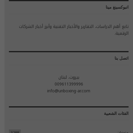
انبوكسينغ مينا
تابع أهم الدراسات، التقارير والأخبار التقنية وأبرز أخبار الشركات
الرقمية.
اتصل بنا
بيروت، لبنان
009611399996
info@unboxing-ar.com
الفئات الشعبية
منوعات
3288