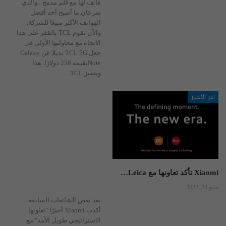
هاتف لها مع قلم مدمج ، والذي
سرعان ما أصبح أحد أفضل
الهواتف الأكثر مبيعًا للشركة.
والآن تقوم TCL بالقفز على هذا
الاتجاه مع محاولتها الأولى في
جعل TCL 5G بديلا عن Galaxy
Noteبقيمة 258 دولارًا.
هذا
ويتميز TCL
…
آخر الاخبار
Xiaomi تأكد تعاونها مع Leica…
مايو 24, 2022
بعد بعض الشائعات السابقة ،
أكدت Xiaomi أخيرًا "تعاونها
الاستراتيجي طويل الأمد" مع