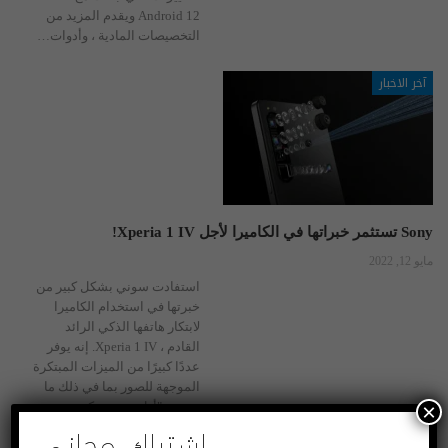
Android 12 ويقدم المزيد من
التخصيصات المادية ، وأدوات
…
آخر الاخبار
Sony تستثمر خبراتها في الكاميرا لأجل Xperia 1 IV!
مايو 12, 2022
استفادت سوني بشكل كبير من
خبرتها في استخدام الكاميرا
لابتكار هاتفها الذكي الرائد
القادم ، Xperia 1 IV. إنه يوفر
عددًا كبيرًا من الميزات المبتكرة
الموجهة للصور بما في ذلك ما
×
تسميه "أول عدسة تكبير بصري
اشتراك مجاني
حقيقية في العالم 85-125 مم" ،
إلى جانب
…