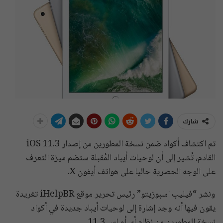
شارك
تم اكتشاف أكواد ضمن نسخة المطورين من إصدار iOS 11.3
القادم، تُشير إلى أن لوحيات أيباد المُقبلة ستضم ميزة التعرف
على الوجه الحصرية حاليا على هواتف أيفون X.
ونشر “فيليب اسبوزيتو” رئيس تحرير موقع iHelpBR تغريدة
يقون فيها أنه وجد إشارة إلى لوحيات أيباد جديدة في أكواد
نسخة المطورين من نظام أي أو إس 11.3.