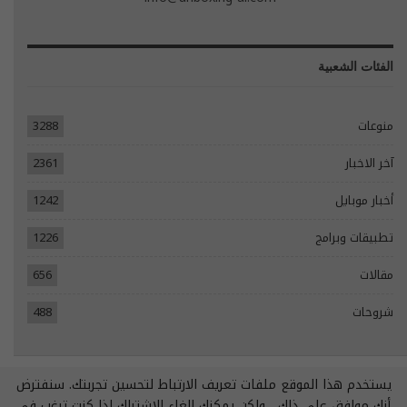
الفئات الشعبية
منوعات
3288
آخر الاخبار
2361
أخبار موبايل
1242
تطبيقات وبرامج
1226
مقالات
656
شروحات
488
يستخدم هذا الموقع ملفات تعريف الارتباط لتحسين تجربتك. سنفترض
© 2026 - جميع الحقوق محفوظة.
أنك موافق على ذلك ، ولكن يمكنك إلغاء الاشتراك إذا كنت ترغب في