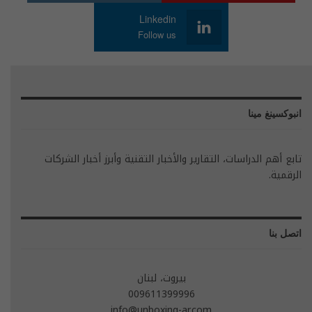
Linkedin
Follow us
انبوكسينغ مينا
تابع أهم الدراسات، التقارير والأخبار التقنية وأبرز أخبار الشركات
الرقمية.
اتصل بنا
بيروت، لبنان
009611399996
info@unboxing-ar.com