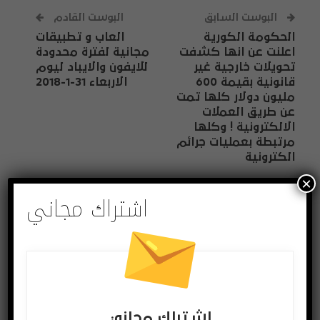
البوست السابق
البوست القادم
‏الحكومة الكورية
العاب و تطبيقات
اعلنت عن انها كشفت
مجانية لفترة محدودة
تحويلات خارجية غير
للايفون والايباد ليوم
قانونية بقيمة 600
الاربعاء 31-1-2018
مليون دولار كلها تمت
عن طريق العملات
الالكترونية ! وكلها
مرتبطة بعمليات جرائم
الكترونية
×
اشتراك مجاني
قد يعجبك ايضا
المزيد عن المؤلف
تطبيقات وبرامج
أخبار شبكات
اشتراك مجاني