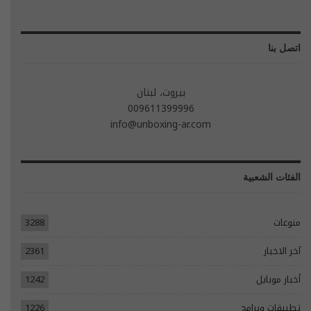
اتصل بنا
بيروت، لبنان
009611399996
info@unboxing-ar.com
الفئات الشعبية
منوعات
3288
آخر الاخبار
2361
أخبار موبايل
1242
تطبيقات وبرامج
1226