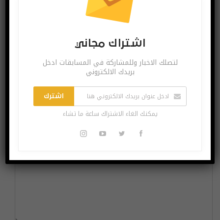
السفينة التي يبلغ ارتفاعها
هل سنشهد يومًا رحلات
أعلى من برج إيفل ستبني
طيران تجارية بدون طيارين
أكبر مزرعة رياح بحرية
بشريين؟
اشتراك مجاني
السابق
التالي
لتصلك الاخبار وللمشاركة في المسابقات ادخل
بريدك الالكتروني
اشترك
اترك رد
يمكنك الغاء الاشتراك ساعة ما تشاء
لن يتم نشر عنوان بريدك الإلكتروني.