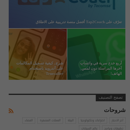
تعرّف على Tap2Coach أفضل منصة تدريبية على الاطلاق
أربع خدع سرية في واتساب
شرح.. كيفية تسجيل المكالمات
آخرها المراسلة دون لمس
على أندرويد باستخدام
الهاتف!
Truecaller
تصفح التصنيف
شروحات
آخر الاخبار
اختراعات وتكنولوجيا
البيئة
العملات المشفرة
الفضاء
تطبيقات وبرامج
عالم السيارات