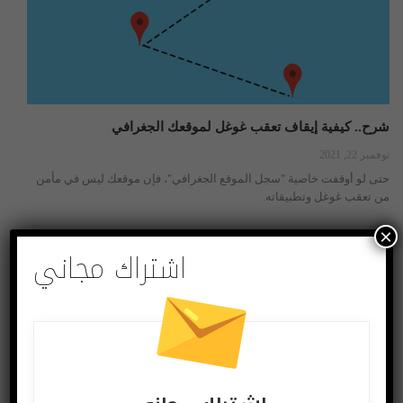
شرح.. كيفية إيقاف تعقب غوغل لموقعك الجغرافي
نوفمبر 22, 2021
حتى لو أوقفت خاصية "سجل الموقع الجغرافي"، فإن موقعك ليس في مأمن
من تعقب غوغل وتطبيقاته.
×
اشتراك مجاني
شروحات