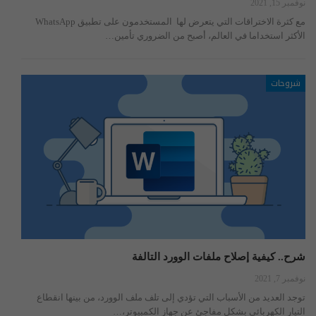
نوفمبر 15, 2021
مع كثرة الاختراقات التي يتعرض لها المستخدمون على تطبيق WhatsApp
الأكثر استخداما في العالم، أصبح من الضروري تأمين…
شروحات
شرح.. كيفية إصلاح ملفات الوورد التالفة
نوفمبر 7, 2021
توجد العديد من الأسباب التي تؤدي إلى تلف ملف الوورد، من بينها انقطاع
التيار الكهربائي بشكل مفاجئ عن جهاز الكمبيوتر،…