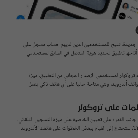
Truec مؤخرا ميزة مجانية جديدة، تتيح للمستخدمين الذين لديهم حساب مسجل على
 أتاحها تطبيق تحديد هوية المتصل في السابق لمستخدمي
 “indianexpress”، تقدم شركة تروكولر لمستخدمي الإصدار المجاني من التطبيق، ميزة
تف أندرويد، وهي متاحة حاليا على أي هاتف ذكي يعمل
مات على تروكولر
انب القدرة على تعيين الخاصية على ميزة التسجيل التلقائي،
ولكن قبل تفعيل ميزة تسجيل المكالمات على Truecaller، ستحتاج إلى القيام ببعض الخطوات على هاتفك الأندرويد