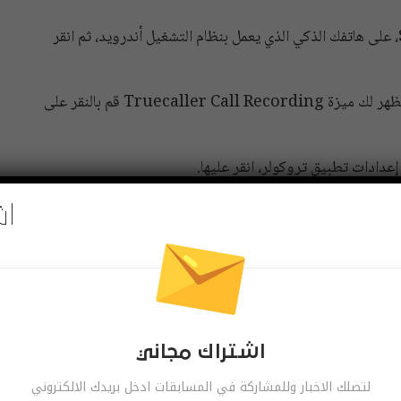
الخطوة الأولى: قم أولا بفتح تطبيق الإعدادات Settings، على هاتفك الذكي الذي يعمل بنظام التشغيل أندرويد، ثم انقر
الخطوة الثاانية: ضمن قسم التطبيقات التي تم تنزيلها، ستظهر لك ميزة Truecaller Call Recording قم بالنقر على
عدادات تطبيق تروكولر، انقر عليها.
اش
الخطوة الرابعة: بمجرد النقر عليها، اضغط على زر “إعداد Set up”، ولاستخدام هذه الميزة سيُطلب منك تروكولر منحه
لأذونات المطلوبة يمكنك استخدام ميزة تسجيل المكالمات لكل
مات على تروكولر تلقائيا
يزة التسجيل يدويا لكل مكالمة لأنه من الممكن أن ينسي
اشتراك مجاني
لتصلك الاخبار وللمشاركة في المسابقات ادخل بريدك الالكتروني