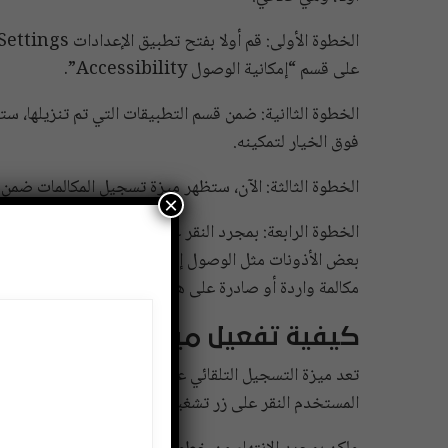
على قسم “إمكانية الوصول Accessibility”.
فوق الخيار لتمكينه.
الخطوة الثالثة: الآن، ستظهر ميزة تسجيل المكالمات ضمن إ
×
بعض الأذونات مثل الوصول إلى الميكروفون، وبعد منحه ا
مكالمة واردة أو صادرة على هاتفك يدويًا.
كيفية تفعيل ميزة تسجيل المكال
تعد ميزة التسجيل التلقائي على تروكولر أفضل من تمكين م
المستخدم النقر على زر تشغيل الميزة.