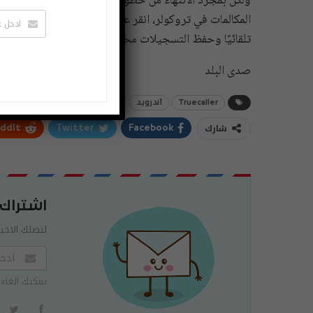
ولكن بمجرد الانتهاء من خطوات إعداد الميزة المذكورة أ
المكالمات في تروكولر، انقر على خيار التسجيل التلقائي،
تلقائيًا وحفظ التسجيلات محليا على جهازك.
صدى البلد
Truecaller
أندرويد
شارك
ddIt
Twitter
Facebook
اشتراك
لتصلك الاخبا
يمكنك الغاء 