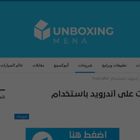
ات
تطبيقات وبرامج
شروحات
أنبوكسينغ
مقابلات
عالم السيارات
 باستخدام Truecaller
 على أندرويد باستخدام
تابع
شروحات