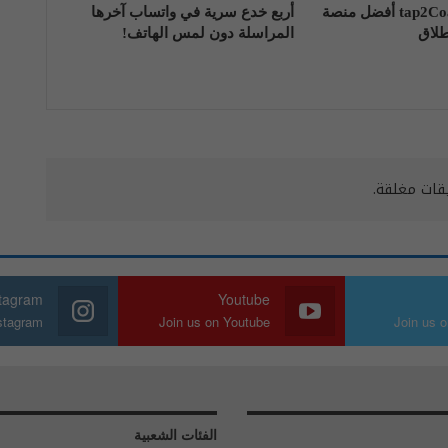
تعرّف على tap2Coach أفضل منصة
أربع خدع سرية في واتساب آخرها
طلاق
المراسلة دون لمس الهاتف!
يقات مغلقة.
stagram
Youtube
nstagram
Join us on Youtube
Join us o
الفئات الشعبية