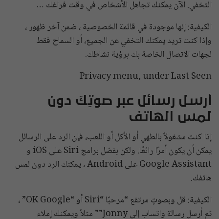
التخفي. الآن يمكنك تجاهل الأشخاص في وقت فراغك …
الكيفية: إنها موجودة في قائمة الخصوصية ، ضمن آخر ظهور ،
وإذا كنت تريد يمكنك التخفي عن الجميع، أو السماح فقط
لجهات الاتصال الخاصة بك برؤية نشاطك.
Privacy menu, under Last Seen
أرسل رسائل عبر صوتِكَ دون
لمس الهاتف
إذا كنت مشغولاً بالطهي أو الأكل أو اللعب، فإن الرد على الرسائل
يمكن أن يكون أمرًا رائعًا. ولكن بفضل برامج Siri على iOS و
Google Assistant على Android ، يمكنك الرد دون لمس
هاتفك.
الكيفية: قل وبصوتٍ مرتفع “مرحبًا “Siri أو “OK Google” ،
ثم أرسل رسالة واتساب إلى Jonny”” مثلاً ويمكنك إملاء