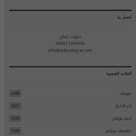
اتصل بنا
بيروت، لبنان
009611399996
info@unboxing-ar.com
الفئات الشعبية
منوعات
3288
آخر الاخبار
2361
أخبار موبايل
1242
تطبيقات وبرامج
1226