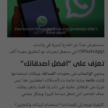
Four secrets WhatsApp tricks you (probably) didn’t
know about
سنستعرض عددًا من الخدع السرية في واتساب
(WhatsApp) التي ستجعل تجربتك مع التطبيق مفيدة أكثر:
تعرًف على “أفضل أصدقائك”
يحتوي
الواتساب
على معلومات
الصداقة
، ويمكنك استخدامها
لإنشاء
قائمة
مرتبة خاصة بك لأصدقائك المفضلين؛ هذا ليس
غريبًا على الإطلاق. علاوة على ذلك، إذا قمتَ بالنقر، يمكنك
حذف العناصر التي تشغل مساحة كبيرة وبشكل جماعي.
الكيفية: توجه إلى الإعدادات> استخدام البيانات والتخزين>