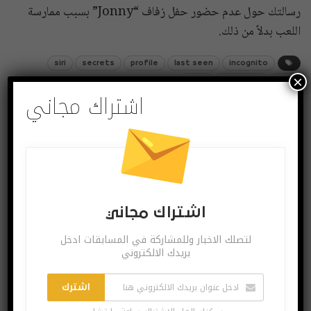
رسالتك حول عدم حضور حفل زفاف “Jonny” بسبب ممارسة
اللعب بدلاً من ذلك.
siri
secrets
profile
last seen
incognito
×
tips
whatsapp
اسرار
اشتراك مجاني
شارك
Twitter
Facebook
اشتراك مجاني
لتصلك الاخبار وللمشاركة في المسابقات ادخل
بريدك الالكتروني
اشترك