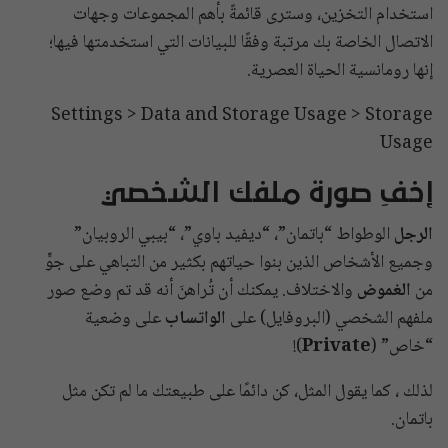
استخدام التخزين، وسترى قائمةً بأهم المجموعات وجهات
الاتصال الخاصة بك مرتبة وفقًا للبيانات التي استخدمتها فيها؛
إنها رومانسية الحياة العصرية.
Settings > Data and Storage Usage > Storage
Usage
إخفِ صورة ملفك الشخصي
الرجل
الوطواط “باتمان”، “ديفيد باوي”، “بيبي الروبيان”
وجميع الأشخاص الذين بنوا حياتهم بكثير من التباهي على جوٍّ
من
الغموض
والاختلاف. يمكنك أن تُراهنَ أنه قد تم وضع صور
ملفهم الشخصي (البروفايل) على
الواتساب
على وضعية
“خاص” (
Private
)!
لذلك ، كما يقول المثل، كن دائمًا على طبيعتك ما لم تكن مثل
باتمان.