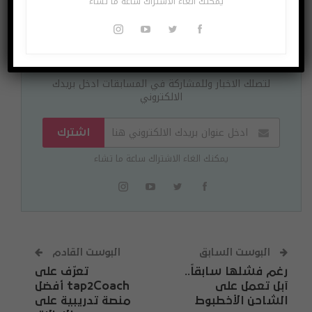
يمكنك الغاء الاشتراك ساعة ما تشاء
اشتراك مجاني
لتصلك الاخبار وللمشاركة في المسابقات ادخل بريدك
الالكتروني
اشترك
يمكنك الغاء الاشتراك ساعة ما تشاء
البوست السابق
البوست القادم
رغم فشلها سابقاً..
تعرّف على
آبل تعمل على
tap2Coach أفضل
الشاحن الأخطبوط
منصة تدريبية على