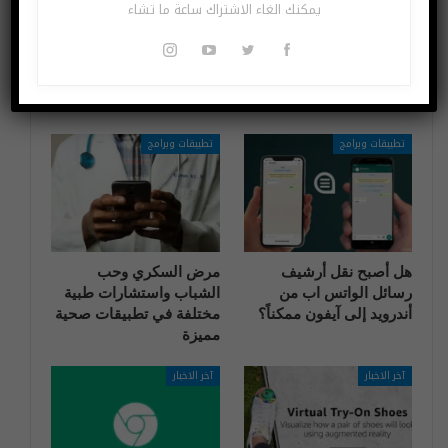
2021
iOS
يمكنك الغاء الاشتراك ساعة ما تشاء
قد يعجبك ايضا
المزيد عن المؤلف
تطبيقات وبرامج
تطبيقات وبرامج
هل أصبح نقل أرشيف
مرض السكري وحب
رسائل الواتس اب من
الشباب واستشارات طبية
أندرويد إلى آيفون ممكناً؟
مختلفة في تطبيقات صحية
مميزة
آخر الاخبار
آخر الاخبار