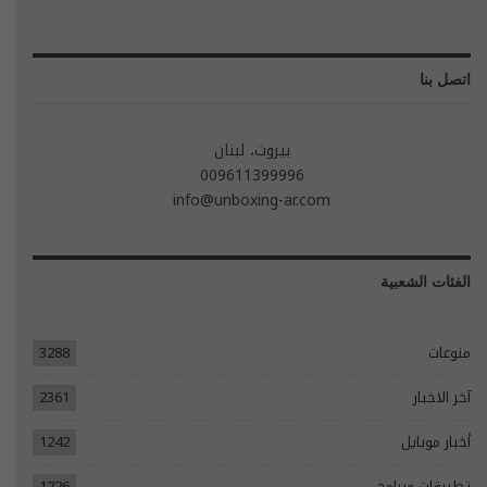
اتصل بنا
بيروت، لبنان
009611399996
info@unboxing-ar.com
الفئات الشعبية
منوعات
3288
آخر الاخبار
2361
أخبار موبايل
1242
تطبيقات وبرامج
1226