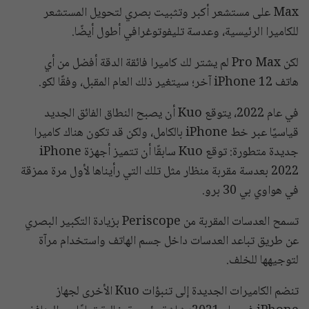
Max على مستشعر أكبر وتثبيت بصري لتحويل المستشعر
للكاميرا الرئيسية، وعدسة تليفوتوغرافي أطول أيضًا.
لكن Pro Max لم يشتر لك كاميرا فائقة الدقة أفضل من أي
هاتف iPhone 12 آخر؛ سيتغير ذلك العام المقبل، وفقًا لكو.
في عام 2022، يتوقع Kuo أن يصبح النطاق الفائق الجديد
قياسيًا عبر خط iPhone بالكامل، ولكن قد تكون هناك كاميرا
جديدة متطورة: توقع Kuo سابقًا أن تتميز أجهزة iPhone
2022 بعدسة مقربة منظار مثل تلك التي رأيناها لأول مرة ممزقة
في هواوي بي 30 برو.
تسمح العدسات المقربة من Periscope بزيادة التكبير البصري
عن طريق تباعد العدسات داخل جسم الهاتف واستخدام مرآة
لتوجيهها للخلف.
تنضم الكاميرات الجديدة إلى تنبؤات Kuo الأخرى لجهاز