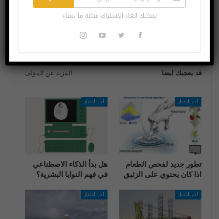
غوغل تضيف ميزة
ابتكار “بشرة
جديدة لتحرير الصور
إلكترونية” تتبع
يمكنك الغاء الاشتراك ساعة ما تشاء
خطواتك وتراقب معدل
ضربات القلب
قد يعجبك ايضا
المزيد عن المؤلف
آخر الاخبار
آخر الاخبار
تطور جديد لفحص الطعام
هل بدأ الذكاء الاصطناعي
اذا كان يحتوي على الزئبق
في فهم النوايا البشرية؟
آخر الاخبار
آخر الاخبار