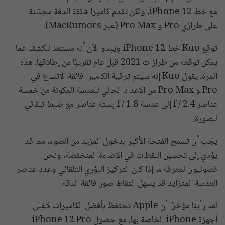
مع خط iPhone 12، ولكن تقدم كاميرا فائقة الدقة محسّنة
على طرازي Pro و Pro Max (عبر MacRumors).
توقع Kuo خط iPhone 12 ويبدو الآن أنه مستعد للكشف عما
يمكن توقعه من طرازات 2021 قبل عام تقريبًا من إطلاقها. هذه
المرة، يقول Kuo إنه سيتم ترقية الكاميرا فائقة الاتساع في
Pro و Pro Max من الإعداد الحالي للعدسة المكونة من خمسة
عناصر f / 2.4 إلى عدسة f / 1.8 بستة عناصر مع ضبط تلقائي
للصورة.
يجب أن تسمح الفتحة الأكبر بدخول المزيد من الضوء، مما قد
يؤدي إلى تحسين اللقطات في الإضاءة المنخفضة، ونحن
فضوليون لمعرفة ما إذا كان التركيز البؤري التلقائي وعدد عناصر
العدسة المتزايد قد يسهل التقاط صور فائقة الدقة.
لقد رأينا مؤخرًا أن Apple تحتفظ بأفضل الكاميرات لأغلى
أجهزة iPhone الخاصة بها، مع حصول iPhone 12 Pro