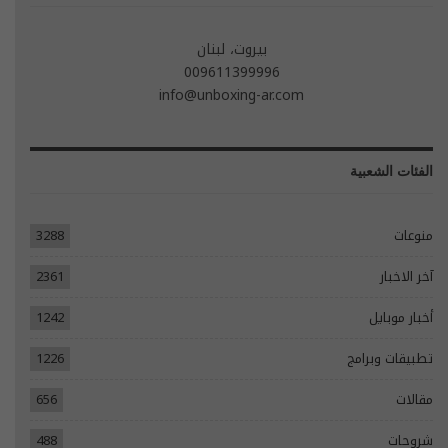
بيروت، لبنان
009611399996
info@unboxing-ar.com
الفئات الشعبية
منوعات
3288
آخر الاخبار
2361
أخبار موبايل
1242
تطبيقات وبرامج
1226
مقالات
656
شروحات
488