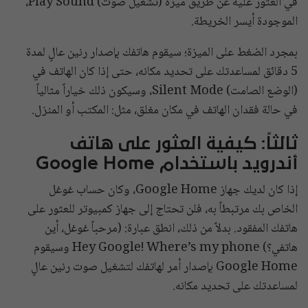
في العثور عليه عن طريق ميزة (تشغيل صوت) Play Sound،
الموجودة أيسر الخريطة.
بمجرد الضغط على الميزة؛ سيقوم هاتفك بإصدار رنين عالٍ لمدة
5 دقائق لمساعدتك على تحديد مكانه، حتى إذا كان الهاتف في
(الوضع الصامت) Silent Mode، وسيكون ذلك خياراً مثالياً
في حالة فقدان الهاتف في مكان مغلق، مثل: المكتب أو المنزل.
ثالثاً: كيفية العثور على هاتف
أندرويد باستخدام Google Home
إذا كان لديك جهاز Google Home، وكان حساب غوغل
الخاص بك مرتبطاً به، فلن تحتاج إلى جهاز كمبيوتر للعثور على
هاتفك المفقود. بدلاً من ذلك، انطق عبارة: (مرحباً غوغل، أين
هاتفي؟) Hey Google! Where’s my phone وسيقوم
Google Home بإصدار أمر لهاتفك لتشغيل صوت رنين عالٍ
لمساعدتك على تحديد مكانه.