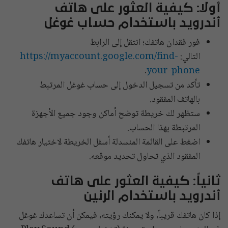
أولاً: كيفية العثور على هاتف
أندرويد باستخدام حساب غوغل
فور فقدان هاتفك؛ انتقل إلى الرابط
التالي:
https://myaccount.google.com/find-
.
your-phone
تأكد من تسجيل الدخول إلى حساب غوغل المرتبط
بالهاتف المفقود.
ستظهر لك خريطة توضح أماكن وجود جميع الأجهزة
المرتبطة بهذا الحساب.
اضغط على القائمة المنسدلة أسفل الخريطة لاختيار هاتفك
المفقود الذي تحاول تحديد موقعه.
ثانياً: كيفية العثور على هاتف
أندرويد باستخدام الرنين
إذا كان هاتفك قريباً، ولا يمكنك رؤيته، فيمكن أن تساعدك غوغل