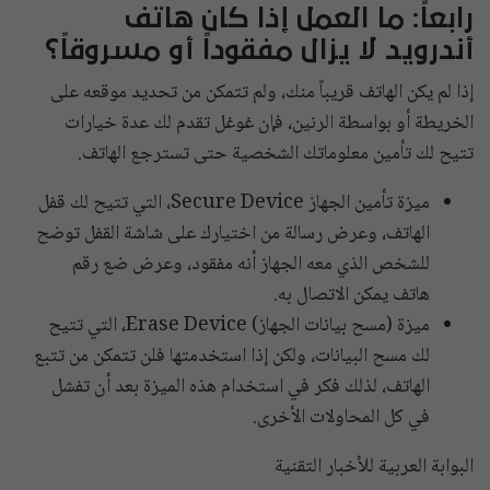
رابعاً: ما العمل إذا كان هاتف
أندرويد لا يزال مفقوداً أو مسروقاً؟
إذا لم يكن الهاتف قريباً منك، ولم تتمكن من تحديد موقعه على
الخريطة أو بواسطة الرنين، فإن غوغل تقدم لك عدة خيارات
تتيح لك تأمين معلوماتك الشخصية حتى تسترجع الهاتف.
ميزة تأمين الجهاز Secure Device، التي تتيح لك قفل
الهاتف، وعرض رسالة من اختيارك على شاشة القفل توضح
للشخص الذي معه الجهاز أنه مفقود، وعرض ضع رقم
هاتف يمكن الاتصال به.
ميزة (مسح بيانات الجهاز) Erase Device، التي تتيح
لك مسح البيانات، ولكن إذا استخدمتها فلن تتمكن من تتبع
الهاتف، لذلك فكر في استخدام هذه الميزة بعد أن تفشل
في كل المحاولات الأخرى.
البوابة العربية للأخبار التقنية