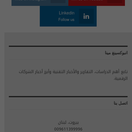
Linkedin
Follow us
انبوكسينغ مينا
تابع أهم الدراسات، التقارير والأخبار التقنية وأبرز أخبار الشركات
الرقمية.
اتصل بنا
بيروت، لبنان
009611399996