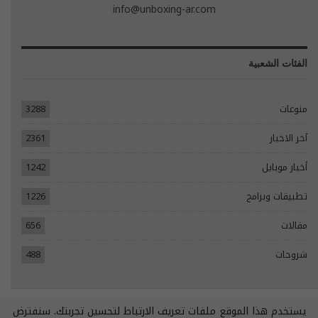
info@unboxing-ar.com
الفئات الشعبية
منوعات
3288
آخر الاخبار
2361
أخبار موبايل
1242
تطبيقات وبرامج
1226
مقالات
656
شروحات
488
يستخدم هذا الموقع ملفات تعريف الارتباط لتحسين تجربتك. سنفترض
© 2026 - جميع الحقوق محفوظة.