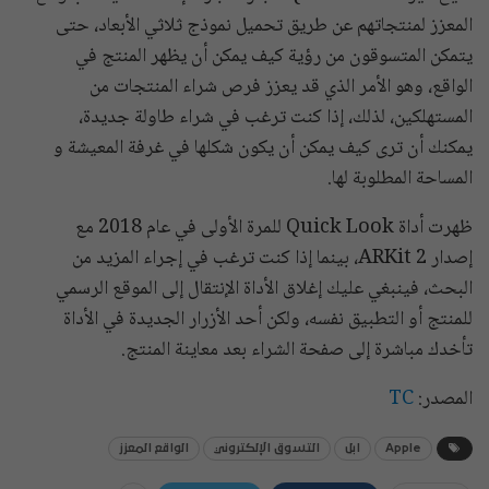
المعزز لمنتجاتهم عن طريق تحميل نموذج ثلاثي الأبعاد، حتى
يتمكن المتسوقون من رؤية كيف يمكن أن يظهر المنتج في
الواقع، وهو الأمر الذي قد يعزز فرص شراء المنتجات من
المستهلكين، لذلك، إذا كنت ترغب في شراء طاولة جديدة،
يمكنك أن ترى كيف يمكن أن يكون شكلها في غرفة المعيشة و
المساحة المطلوبة لها.
ظهرت أداة Quick Look للمرة الأولى في عام 2018 مع
إصدار ARKit 2، بينما إذا كنت ترغب في إجراء المزيد من
البحث، فينبغي عليك إغلاق الأداة الإنتقال إلى الموقع الرسمي
للمنتج أو التطبيق نفسه، ولكن أحد الأزرار الجديدة في الأداة
تأخدك مباشرة إلى صفحة الشراء بعد معاينة المنتج.
المصدر:
TC
Apple
ابل
التسوق الإلكتروني
الواقع المعزز