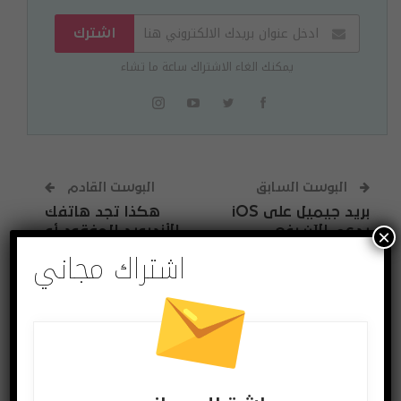
اشترك
يمكنك الغاء الاشتراك ساعة ما تشاء
البوست السابق
البوست القادم
بريد جيميل على iOS
هكذا تجد هاتفك
يدعم الآن رفع
الأندرويد المفقود أو
×
اشتراك مجاني
الملفات من تطبيق
المسروق
Files
قد يعجبك ايضا
المزيد عن المؤلف
اختراعات وتكنولوجيا
آخر الاخبار