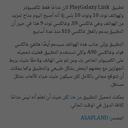
تطبيق PlayGalaxy Link كان متاحًا فقط للكمبيوتر
ولهواتف نوت 10 ونوت 10 بلس إلا أنه أصبح اليوم متاح لمزيد
من الهواتف وهي غالكسي S9، وغالكسي نوت 9 هذا في حين أن
التطبيق يدعم بالفعل غالكسي S10 منذ عدة أسابيع.
التطبيق وإلى جانب هذه الهواتف سيدعم أيضًا هاتفيّ غالكسي
فولد وغالكسي A90 ولكي تستخدم التطبيق فعليك تحميله
على الكمبيوتر الخاص بك ومن ثم على الهاتف ولاحقًا عليك بربط
الجهازين مع بعضهم البعض بشكل طبيعي والتطبيق وكما يمكنك
أن تتوقع مجاني بالكامل لكن سيكون عليك شراء الألعاب بشكل
مستقل.
يمكنك تحميل التطبيق
من هنا
لكن عليك أن تعلم أنه ليس متاحًا
لكافة الدول في الوقت الحالي.
المصدر:
ASAPLAND