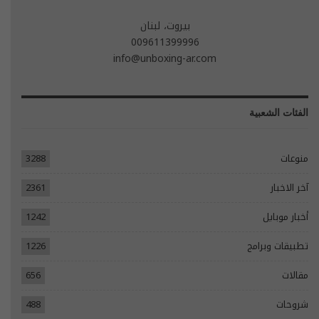
بيروت، لبنان
009611399996
info@unboxing-ar.com
الفئات الشعبية
منوعات
3288
آخر الاخبار
2361
أخبار موبايل
1242
تطبيقات وبرامج
1226
مقالات
656
شروحات
488