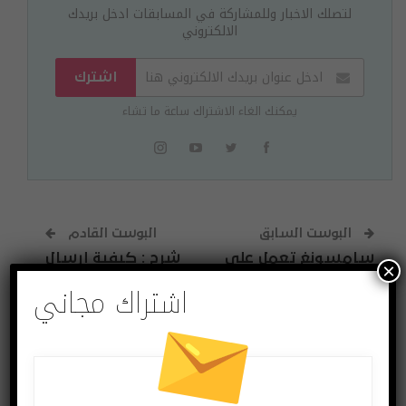
لتصلك الاخبار وللمشاركة في المسابقات ادخل بريدك
الالكتروني
اشترك
يمكنك الغاء الاشتراك ساعة ما تشاء
البوست السابق
البوست القادم
سامسونغ تعمل على
شرح : كيفية إرسال
×
تطوير جهاز لوحي
رابط لجزء من فيديو
اشتراك مجاني
جديد يدعم قلم S-
على يوتيوب
Pen
قد يعجبك ايضا
المزيد عن المؤلف