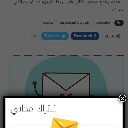
– عندما يفتح شخص ما الرابط، سيبدأ الفيديو من الوقت الذي
حددته.
youtube
شروحات انبوكسينغ
يوتيوب
شارك
Twitter
Facebook
×
اشتراك مجاني