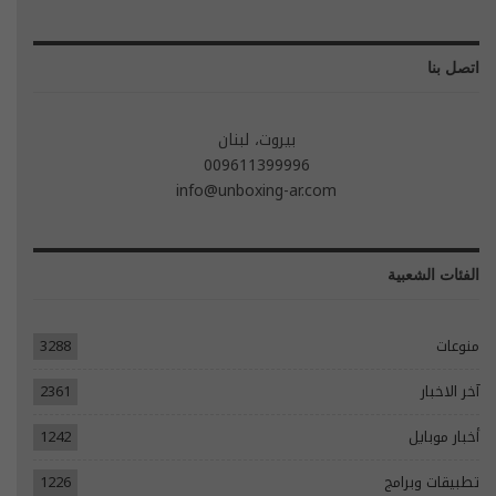
اتصل بنا
بيروت، لبنان
009611399996
info@unboxing-ar.com
الفئات الشعبية
منوعات
3288
آخر الاخبار
2361
أخبار موبايل
1242
تطبيقات وبرامج
1226