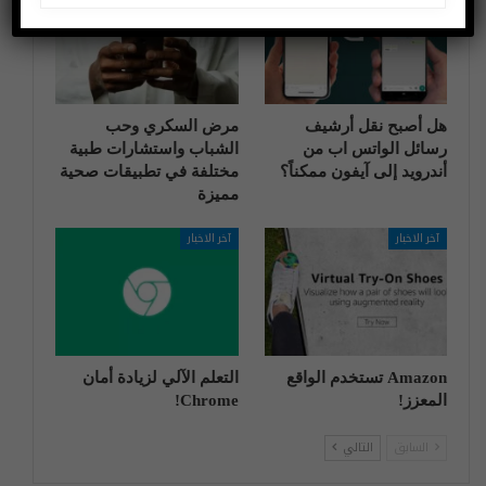
هل أصبح نقل أرشيف
مرض السكري وحب
رسائل الواتس اب من
الشباب واستشارات طبية
أندرويد إلى آيفون ممكناً؟
مختلفة في تطبيقات صحية
مميزة
آخر الاخبار
آخر الاخبار
Amazon تستخدم الواقع
التعلم الآلي لزيادة أمان
المعزز!
Chrome!
السابق
التالي