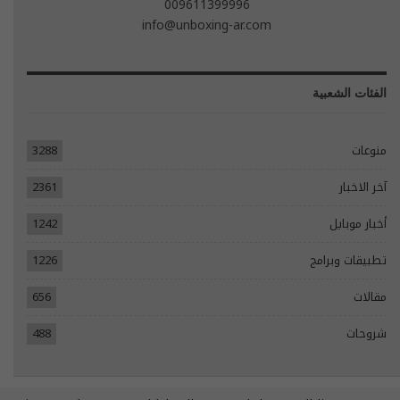
009611399996
info@unboxing-ar.com
الفئات الشعبية
منوعات
3288
آخر الاخبار
2361
أخبار موبايل
1242
تطبيقات وبرامج
1226
مقالات
656
شروحات
488