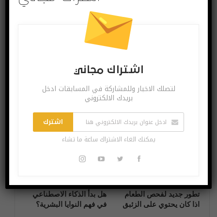
البوست السابق
البوست القادم
مؤقتاً.. تطبيقات
عطل بـ”تويتر” يؤثر
وألعاب أندرويد مجانية
على آلاف
المستخدمين
اشتراك مجاني
لتصلك الاخبار وللمشاركة في المسابقات ادخل
بريدك الالكتروني
قد يعجبك ايضا
المزيد عن المؤلف
اشترك
آخر الاخبار
آخر الاخبار
يمكنك الغاء الاشتراك ساعة ما تشاء
تطور جديد لفحص الطعام
هل بدأ الذكاء الاصطناعي
اذا كان يحتوي على الزئبق
في فهم النوايا البشرية؟