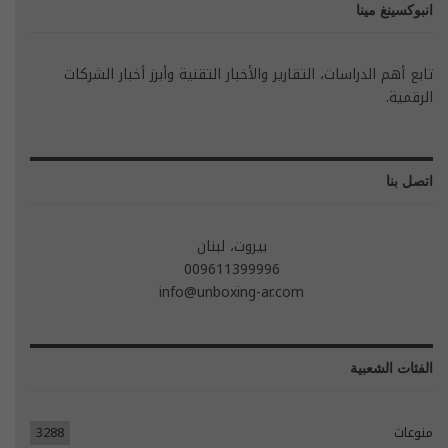
انبوكسينغ مينا
تابع أهم الدراسات، التقارير والأخبار التقنية وأبرز أخبار الشركات
الرقمية.
اتصل بنا
بيروت، لبنان
009611399996
info@unboxing-ar.com
الفئات الشعبية
منوعات
3288