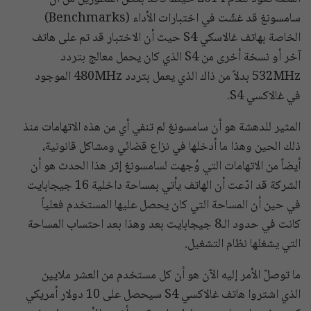
سامسونغ قد غشّت في اختبارات الأداء (Benchmarks)
الخاصة بهاتف غالاسكي S4 حيث أن الاختبار قد تم على هاتف
آخر أو نسخة أخرى من S4 الذي كان يحمل معالج بتردد
532MHz بدلاً من ذاك الذي يعمل بتردد 480MHz الموجود
في غالاكسي S4.
المثير للدهشة هو أن سامسونغ لم تنفي أي من هذه الاتهامات منذ
ذلك الحين وهذا ما أدخلها في نزاع قضائي ومشاكل قانونية،
أيضاً من الاتهامات التي وُجهت لسامسونغ إثر هذا الحدث هو أن
الشركة قد ادّعت أن الهاتف يأتي بمساحة داخلية 16 جيجابايت
في حين أن المساحة التي كان يحصل عليها المستخدم فعلياً
كانت في حدود الـ8 جيجابايت بعد وهذا بعد احتساب المساحة
التي يشغلها نظام التشغيل.
ما توصلّ الأمر إليه الآن هو أن كل مستخدم من العشر ملايين
الذي اشتروا هاتف غالاكسي S4 سيحصل على 10 دولار أمريكي