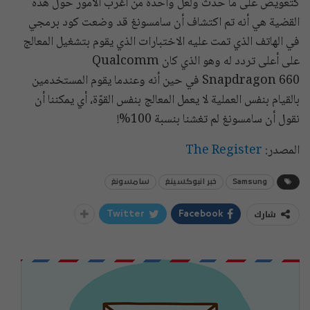
كتعويض على ما حدث ولعل واحدة من أغرب الأمور حول هذه
القضية هي أنه تم اكتشاف أن سامسونغ قد وضعت كود برمجي
في الهاتف الذي تمت عليه الاختبارات الذي يقوم بتشغيل المعالج
على أعلى تردد له وهو الذي كان Qualcomm
Snapdragon 660 في حين أنه وعندما يقوم المستخدمين
بالقيام بنفس العملية لا يعمل المعالج بنفس القوّة، أي يمكننا أن
نقول أن سامسونغ لم تغشنا بنسبة 100%!
المصدر:
The Register
Samsung
خبر انبوكسينغ
سامسونغ
شارك
Twitter
Facebook