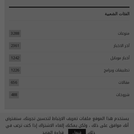
الفئات الشعبية
منوعات
3288
آخر الاخبار
2361
أخبار موبايل
1242
تطبيقات وبرامج
1226
مقالات
656
شروحات
488
يستخدم هذا الموقع ملفات تعريف الارتباط لتحسين تجربتك. سنفترض
© 2026 - جميع الحقوق محفوظة.
أنك موافق على ذلك ، ولكن يمكنك إلغاء الاشتراك إذا كنت ترغب في
تصميم مواقع انترنت:
Tecomsa
ذلك.
قبول
قراءة المزيد