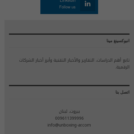
Linkedin
Follow us
انبوكسينغ مينا
تابع أهم الدراسات، التقارير والأخبار التقنية وأبرز أخبار الشركات
الرقمية.
اتصل بنا
بيروت، لبنان
009611399996
info@unboxing-ar.com