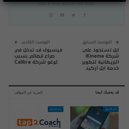
يمكنك الغاء الاشتراك ساعة ما تشاء
البوست السابق
البوست القادم
آبل تستحوذ على
فيسبوك قد تدخل في
شركة iKinema
صراع قضائي بسبب
البريطانية لتطوير
لوغو شركة Calibra
خدمة آبل أركيد
قد يعجبك ايضا
المزيد عن المؤلف
آخر الاخبار
آخر الاخبار