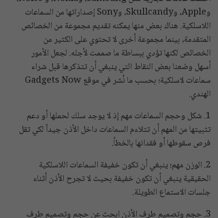
وApple، وSkullcandy، وSony إصداراتها من السماعات
اللاسلكية. هناك بعض منها يمكنه تقديم مجموعة من الخصائص
المتقدمة، بينما مجموعة أخرى لا تحتوي على الكثير من
الخصائص لكنها تؤدي ببساطة ما صممت لأجله. لجعل الأمور
أسهل وضعنا بعض النقاط التي ينبغي أن تتذكرها قبل شراء
سماعات لاسلكية؛ بحسب ما نُشر في موقع Gadgets Now
الهندي.
1. شكل وحجم السماعات مهم إذ لا يوجد سلك لحملها أو دعم
تثبيتها من المهم أن تتلاءم السماعات داخل الأذن جيداً لكي تقل
فرص سقوطها أو فقدانها بالخطأ.
2. الوزن مهم؛ ينبغي أن تكون خفيفة السماعات اللاسلكية
الحقيقية ينبغي أن تكون خفيفة بحيث لا تجرح الأذن أثناء
جلسات الاستماع الطويلة.
3. حجم وتصميم طرف الأذن ابحث عن حجم وتصميم طرف