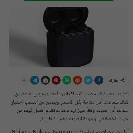
شارك
تتزايد شعبية السماعات اللاسلكية يوماً بعد يوم بين المشترين.
هناك سماعات أذن متاحة بكل الأسعار ويصبح من الصعب اختيار
سماعة أذن معينة وفقاً لميزانية محددة تقدم أفضل قيمة من
حيث الخصائص، وجودة الصوت وعمر البطارية.
أطلقت علامات تجارية مثل Samsung، وNokia، و Noise،