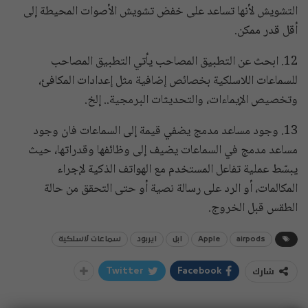
التشويش لأنها تساعد على خفض تشويش الأصوات المحيطة إلى
أقل قدر ممكن.
​12. ابحث عن التطبيق المصاحب يأتي التطبيق المصاحب
للسماعات اللاسلكية بخصائص إضافية مثل إعدادات المكافئ،
وتخصيص الإيماءات، والتحديثات البرمجية.. إلخ.
​13. وجود مساعد مدمج يضفي قيمة إلى السماعات فان وجود
مساعد مدمج في السماعات يضيف إلى وظائفها وقدراتها، حيث
يبسّط عملية تفاعل المستخدم مع الهواتف الذكية لإجراء
المكالمات، أو الرد على رسالة نصية أو حتى التحقق من حالة
الطقس قبل الخروج.
airpods
Apple
ابل
ايربود
سماعات لاسلكية
شارك
Twitter
Facebook