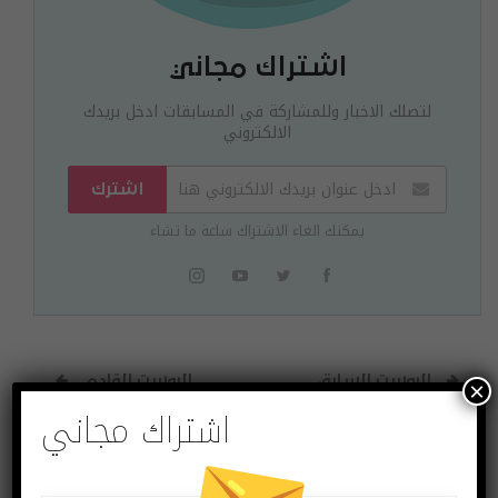
اشتراك مجاني
لتصلك الاخبار وللمشاركة في المسابقات ادخل بريدك
الالكتروني
اشترك
يمكنك الغاء الاشتراك ساعة ما تشاء
البوست السابق
البوست القادم
×
اشتراك مجاني
أبل تستثمر 250
شرح : كيف تشترك
مليون دولار في
في أبل أركيد الآن
شركة كورنينج لتطوير
وتحصل على شهر
الزجاج الخاص بالآيفون
مجاني