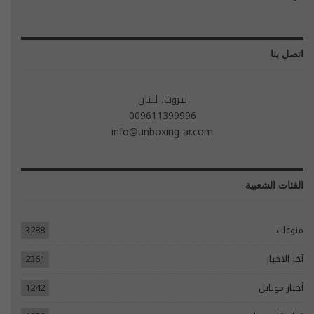
اتصل بنا
بيروت، لبنان
009611399996
info@unboxing-ar.com
الفئات الشعبية
منوعات
3288
آخر الاخبار
2361
أخبار موبايل
1242