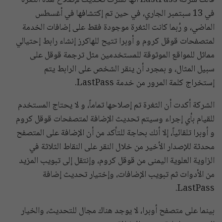
في 13 سبتمبر الجاري، في حين تم إكتشافها في أغسطس
الماضي، و رُبما كانت الثغرة موجودة فقط على إضافات الخدمة
لمتصفحات قوقل كروم و أوبرا تتيح للهاكرز إنشاء رابط إحتيالي
مماثل للمواقع الموثوقة للمستخدمين مثل ترجمة قوقل على
سبيل المثال، و بمجرد أن ينقر الشخص على الرابط يتم
إستخراج كلمة المرور من خدمة LastPass.
الشركة أكدت أن الثغرة تم إصلاحها تماماً، و لا يحتاج المستخدم
للقيام بأي إجراء وسيتم تحديث الإضافة لمتصفحات قوقل كروم
و أوبرا تلقائياً، إلا أنك بحاجة للتأكد من أن الإضافة على المتصفح
محدثة للإصدار الأخير من خلال النقر على النقاط الثلاثة في
الزاوية العلوية اليمنى من قوقل كروم، وإنتقل إلى تبويب المزيد
من الأدوات ثم تبويب الإضافات، وإختيار تحديث إضافة
LastPass.
بينما على متصفح أوبرا، لا يوجد هناك مجال للتحديث، والخيار