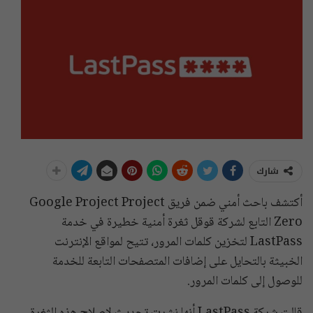
شارك
أكتشف باحث أمني ضمن فريق Google Project Project
Zero التابع لشركة قوقل ثغرة أمنية خطيرة في خدمة
LastPass لتخزين كلمات المرور، تتيح لمواقع الإنترنت
الخبيثة بالتحايل على إضافات المتصفحات التابعة للخدمة
للوصول إلى كلمات المرور.
قالت شركة LastPass أنها نشرت تحديث لإصلاح هذه الثغرة