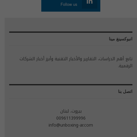
Follow us
انبوكسينغ مينا
تابع أهم الدراسات، التقارير والأخبار التقنية وأبرز أخبار الشركات
الرقمية.
اتصل بنا
بيروت، لبنان
009611399996
info@unboxing-ar.com