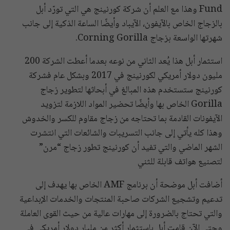
Fund وهذا مع العلم أن شركة كورنينج هي التي تورّد أبل
بالزجاج الخاص بالآيفون، الآيباد وأيضًا الساعة الذكية إلى جانب
شهرتها الواسعة بزجاج Corning Gorilla.
استثمار أبل هذا يُعد الثاني من نوعه بعدما أعطت الشركة 200
مليون دولار أمريكي لكورنينج في 2017 وبشكل عام فشركة
كورنينج ستستخدم هذه المبالغ في أبحاثها لتطوير زجاج
Gorilla الخاص بها وأيضًا تحضير المواد اللازمة لتزويد
الآيفونات القادمة بما تحتاجه من زجاج مقاوم للكسر والخدوش
وهذا كله يأتي إلى جانب التسريبات والشائعات التي انتشرت
الشهر الماضي والتي تفيد أن كورنينج تطور زجاج “مرن”
لتصنيع هواتف قابلة للثني
أضافت أبل موضحة أن برنامج AMF الخاص بها يهدف إلى
تدعيم وتشجيع الشركات صاحبة المنتجات والخدمات الإبداعية
والتي تحتاج بالضرورة إلى مهارات عالية من حيث القوى العاملة
وحتى الآن قامت أبل باستثمار أكثر من مليار دولار أمريكي في