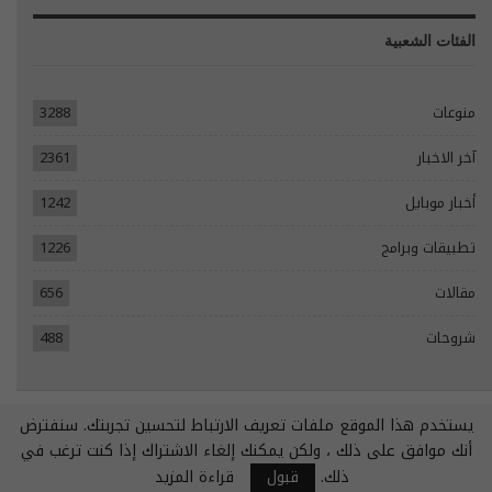
الفئات الشعبية
منوعات
3288
آخر الاخبار
2361
أخبار موبايل
1242
تطبيقات وبرامج
1226
مقالات
656
شروحات
488
يستخدم هذا الموقع ملفات تعريف الارتباط لتحسين تجربتك. سنفترض
© 2026 - جميع الحقوق محفوظة.
أنك موافق على ذلك ، ولكن يمكنك إلغاء الاشتراك إذا كنت ترغب في
تصميم مواقع انترنت:
Tecomsa
ذلك.
قبول
قراءة المزيد