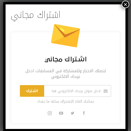
×
اشتراك مجاني
البوست السابق
البوست القادم
شرح : كيف تنقل
خدمة LastPass
التطبيقات و
تحتوي على ثغرة
الموسيقى بين
خطيرة تتيح تسريب
اشتراك مجاني
هواتف آيفون
كلمات المرور
لتصلك الاخبار وللمشاركة في المسابقات ادخل
بريدك الالكتروني
قد يعجبك ايضا
المزيد عن المؤلف
اشترك
يمكنك الغاء الاشتراك ساعة ما تشاء
تطبيقات وبرامج
أخبار شبكات