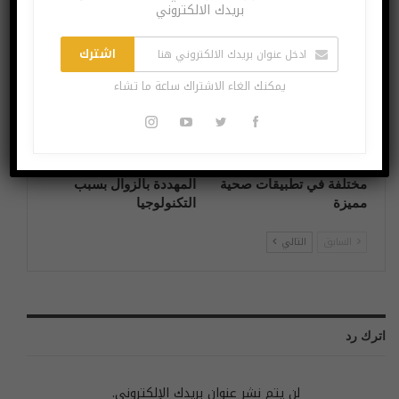
بريدك الالكتروني
تطبيقات وبرامج
اختراعات وتكنولوجيا
اشترك
يمكنك الغاء الاشتراك ساعة ما تشاء
مرض السكري وحب
إذا كنت تخطط لمسارك
الشباب واستشارات طبية
الوظيفي تعرّف على المهن
مختلفة في تطبيقات صحية
المهددة بالزوال بسبب
مميزة
التكنولوجيا
السابق
التالي
اترك رد
لن يتم نشر عنوان بريدك الإلكتروني.