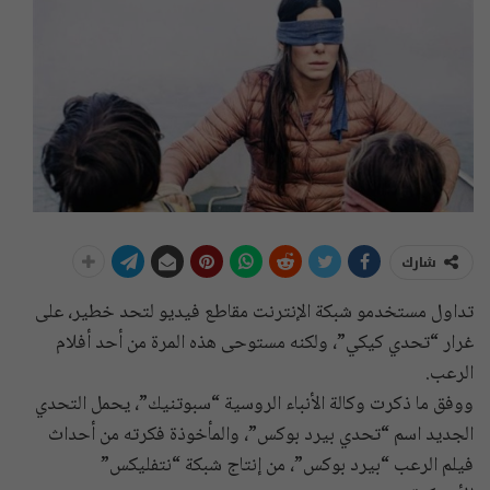
شارك
تداول مستخدمو شبكة الإنترنت مقاطع فيديو لتحد خطير، على
غرار “تحدي كيكي”، ولكنه مستوحى هذه المرة من أحد أفلام
الرعب.
ووفق ما ذكرت وكالة الأنباء الروسية “سبوتنيك”، يحمل التحدي
الجديد اسم “تحدي بيرد بوكس”، والمأخوذة فكرته من أحداث
فيلم الرعب “بيرد بوكس”، من إنتاج شبكة “نتفليكس”