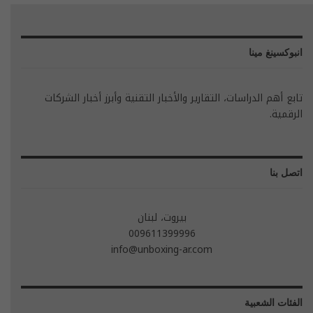
انبوكسينغ مينا
تابع أهم الدراسات، التقارير والأخبار التقنية وأبرز أخبار الشركات
الرقمية.
اتصل بنا
بيروت، لبنان
009611399996
info@unboxing-ar.com
الفئات الشعبية