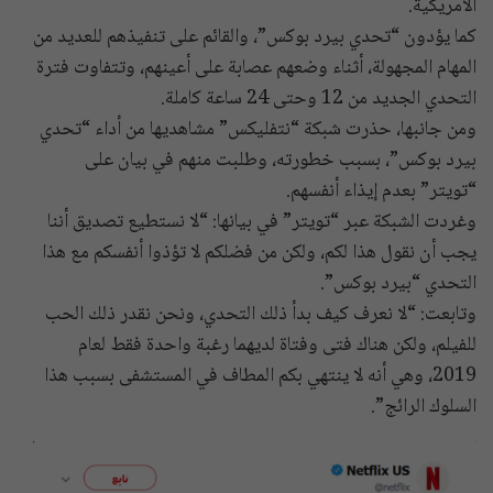
الأمريكية.
كما يؤدون “تحدي بيرد بوكس”، والقائم على تنفيذهم للعديد من
المهام المجهولة، أثناء وضعهم عصابة على أعينهم، وتتفاوت فترة
التحدي الجديد من 12 وحتى 24 ساعة كاملة.
ومن جانبها، حذرت شبكة “نتفليكس” مشاهديها من أداء “تحدي
بيرد بوكس”، بسبب خطورته، وطلبت منهم في بيان على
“تويتر” بعدم إيذاء أنفسهم.
وغردت الشبكة عبر “تويتر” في بيانها: “لا نستطيع تصديق أننا
يجب أن نقول هذا لكم، ولكن من فضلكم لا تؤذوا أنفسكم مع هذا
التحدي “بيرد بوكس”.
وتابعت: “لا نعرف كيف بدأ ذلك التحدي، ونحن نقدر ذلك الحب
للفيلم، ولكن هناك فتى وفتاة لديهما رغبة واحدة فقط لعام
2019، وهي أنه لا ينتهي بكم المطاف في المستشفى بسبب هذا
السلوك الرائج”.