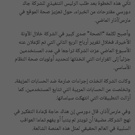
تأتي هذه الخطوة بعد طلب الرئيس التنفيذي للشركة جاك
دورسي مقترحات من الخبراء، حول تعزيز صحة الموقع في
مارس/آذار الماضي.
وأصبح لكلمة “الصحة” صدى كبير في الشركة خلال الآونة
الأخيرة، فخلال تقرير أرباح الربع الثاني التي تم الإعلان عنه
الأسبوع الماضي عزت الشركة تراجعا في عدد المستخدمين
جزئياً إلى القرارات التي اتخذتها لتحديد أولويات صحة النظام
الأساسي.
وكانت الشركة اتخذت إجراءات صارمة ضد الحسابات المزيفة،
وتخلصت من الحسابات المريبة التي تتابع المستخدمين، كما
أزالت التطبيقات التي انتهكت سياساتها.
وفي مارس/آذار، قال دورسي إن هناك حاجة لإعادة التفكير في
نهج الشركة، مضيفا أن تويتر لم يتنبأ أو يفهم تماما العواقب
السلبية في العالم الحقيقي لمثل هذه المنصة الشائعة.