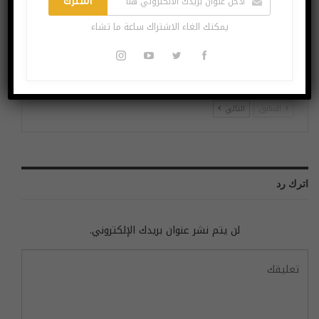
اشترك
يمكنك الغاء الاشتراك ساعة ما تشاء
مرض السكري وحب
إذا كنت تخطط لمسارك
الشباب واستشارات طبية
الوظيفي تعرّف على المهن
مختلفة في تطبيقات صحية
المهددة بالزوال بسبب
مميزة
التكنولوجيا
السابق
التالي
اترك رد
لن يتم نشر عنوان بريدك الإلكتروني.