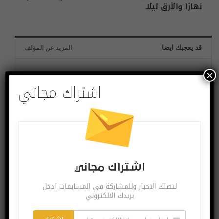
نهارًا والأرق ليلًا
قد يعجبك ايضا
المزيد عن المؤلف
×
تطبيقات وبرامج
أخبار شبكات
اشتراك مجاني
هل أصبح نقل أرشيف
ما هو مصير انترنت
رسائل الواتس اب من
اكسبلورر؟
أندرويد إلى آيفون ممكناً؟
اشتراك مجاني
تطبيقات وبرامج
اختراعات وتكنولوجيا
لتصلك الاخبار وللمشاركة في المسابقات ادخل
بريدك الالكتروني