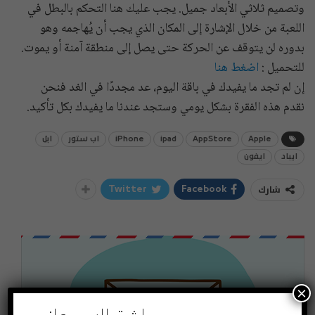
وتصميم ثلاثي الأبعاد جميل. يجب عليك هنا التحكم بالبطل في
اللعبة من خلال الإشارة إلى المكان الذي يجب أن يُهاجمه وهو
بدوره لن يتوقف عن الحركة حتى يصل إلى منطقة آمنة أو يموت.
للتحميل :
اضغط هنا
إن لم تجد ما يفيدك في باقة اليوم، عد مجددًا في الغد فنحن
نقدم هذه الفقرة بشكل يومي وستجد عندنا ما يفيدك بكل تأكيد.
Apple
AppStore
ipad
iPhone
اب ستور
ابل
ايباد
ايفون
شارك
Twitter
Facebook
×