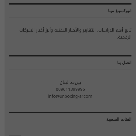
انبوكسينغ مينا
تابع أهم الدراسات، التقارير والأخبار التقنية وأبرز أخبار الشركات
الرقمية.
اتصل بنا
بيروت، لبنان
009611399996
info@unboxing-ar.com
الفئات الشعبية