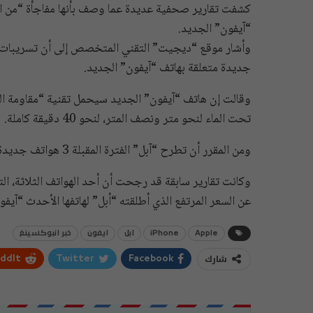
كشفت تقارير صحفية عديدة عما وصف بأنها مفاجأة “من ال
“آيفون” الجديد.
وأشار موقع “ديجيت” التقني المتخصص إلى أن تسريبات
جديدة متعلقة بهاتف “آيفون” الجديد.
تحت الماء لنحو متر ونصف المتر، لنحو 40 دقيقة كاملة.
ومن المقرر أن تطرح “آبل” الفترة المقبلة 3 هواتف جديدة دفعة واحدة، وستدعم الهواتف الثلاثة بتلك التقنية الجديدة.
عن السعر المرتفع الذي أطلقته “أبل” لهاتفها الأحدث “آيفون X
Apple
iPhone
ابل
ايفون
خبر انبوكسينغ
شارك
ddIt
Twitter
Facebook