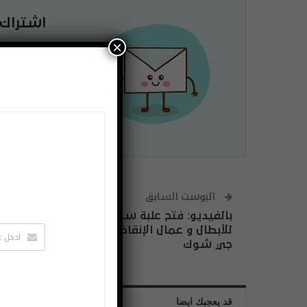
اشتراك
لتصلك الاخبا
×
يمكنك الغاء 
البوست السابق
بالفيديو: فتح علبة ساعة صممت خصيصاً
للأبطال و عمال الإنقاذ من الكوارث من كاسيو
جي شوك
قد يعجبك ايضا