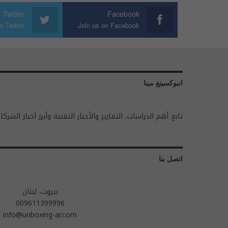
Twitter
Facebook
n Twitter
Join us on Facebook
انبوكسينغ مينا
تابع أهم الدراسات، التقارير والأخبار التقنية وأبرز أخبار الشركا
اتصل بنا
بيروت، لبنان
009611399996
info@unboxing-ar.com