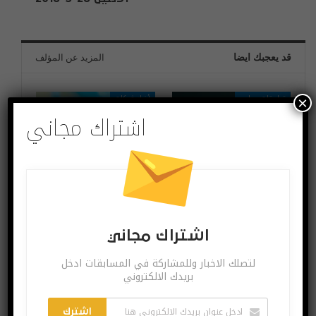
قد يعجبك ايضا
المزيد عن المؤلف
تطبيقات وبرامج
أخبار شبكات
×
اشتراك مجاني
هل أصبح نقل أرشيف
ما هو مصير انترنت
رسائل الواتس اب من
اكسبلورر؟
أندرويد إلى آيفون ممكناً؟
اشتراك مجاني
تطبيقات وبرامج
اختراعات وتكنولوجيا
لتصلك الاخبار وللمشاركة في المسابقات ادخل
بريدك الالكتروني
اشترك