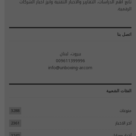
تابع أهم الدراسات، التقارير والأخبار التقنية وأبرز أخبار الشركات
الرقمية.
اتصل بنا
بيروت، لبنان
009611399996
info@unboxing-ar.com
الفئات الشعبية
منوعات
3288
آخر الاخبار
2361
أخبار موبايل
1242