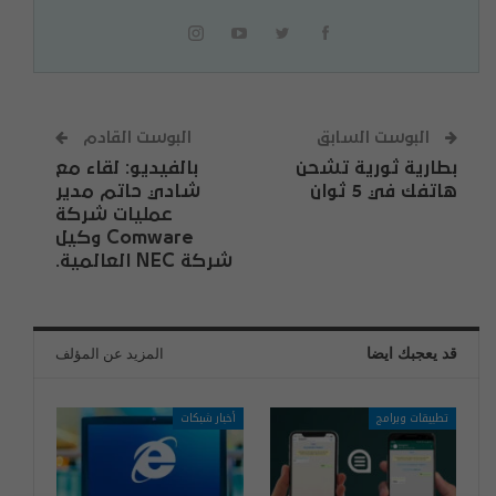
البوست السابق
البوست القادم
بطارية ثورية تشحن
بالفيديو: لقاء مع
هاتفك في 5 ثوان
شادي حاتم مدير
عمليات شركة
Comware وكيل
شركة NEC العالمية.
قد يعجبك ايضا
المزيد عن المؤلف
تطبيقات وبرامج
أخبار شبكات