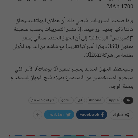
1700 MAh.
وإذا صحت التسريبات، فيعني ذلك أن عملاق الهواتف سيطلق
هاتفا ذكيا جديدا ورخيصا، إذ تشير التسريبات بحسب صحيفة
“إكسبريس” البريطانية إلى أن الجهاز الجديد سيأتي بسعر
معقول (350 دولارا أميركيا تقريبا) مع شاشة من الدرجة الأولى
مقدمة من شركةOlixar.
وسيحتفظ الجهاز الجديد بحجم صغير (4 بوصات)، الأمر الذي
سيحرم المستخدمين من الاستمتاع بميزة فتح الجهاز باستخدام
بصمة الوجه.
Apple
iPhone
ابل
ايفون
خبر انبوكسينغ
شارك
Twitter
Facebook