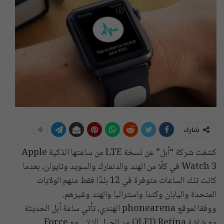
شارك
كشفت شركة “أبل” عن نسخة LTE من ساعتها الذكية Apple
Watch 3 في كلًا من الهند والدنمارك والسويد وتايوان، بعدما
كانت تلك الساعات متوفرة في 12 بلدًا فقط منهم الولايات
المتحدة واليابان وكندا واستراليا والهند وغيرهم.
ووفقا لموقع phonearena الهندي، تأتي ساعة أبل الحديثة
مع شاشة OLED Retina من الجيل الثاني مع Force