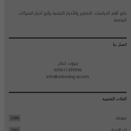
تابع أهم الدراسات، التقارير والأخبار التقنية وأبرز أخبار الشركات
الرقمية.
اتصل بنا
بيروت، لبنان
009611399996
info@unboxing-ar.com
الفئات الشعبية
منوعات
3288
آخر الاخبار
2361