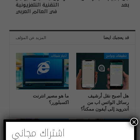
بعد
التقنية التلفزيونية
في العالم العربي
قد يعجبك ايضا
المزيد عن المؤلف
تطبيقات وبرامج
أخبار شبكات
هل أصبح نقل أرشيف
ما هو مصير انترنت
رسائل الواتس اب من
اكسبلورر؟
أندرويد إلى آيفون ممكناً؟
×
تطبيقات وبرامج
اختراعات وتكنولوجيا
اشتراك مجاني