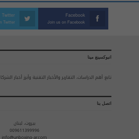
Twitter
Facebook
n Twitter
Join us on Facebook
انبوكسينغ مينا
تابع أهم الدراسات، التقارير والأخبار التقنية وأبرز أخبار الشركا
اتصل بنا
بيروت، لبنان
009611399996
info@unboxing-ar.com