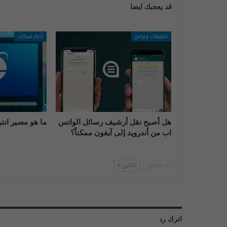
قد يعجبك ايضا
تطبيقات وبرامج
أخبار شبكات
هل أصبح نقل أرشيف رسائل الواتس
ما هو مصير انت
اب من أندرويد إلى آيفون ممكناً؟
السابق
التالي
اترك رد