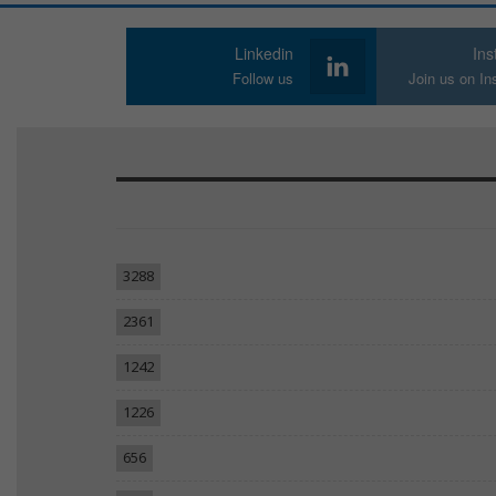
Linkedin
In
Follow us
Join us on I
3288
2361
1242
1226
656