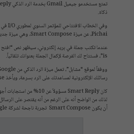
ذكاءً.
Pichai، عن ميزة Smart Compose، وهي ميزة جديدة ستنهي جملاً كاملة لك أثناء الكتابة.
is”، فستتاح لك الفرصة لإكمال الجملة بعنوانك تلقائياً.
رسائلك الإلكترونية لمساعدتك على الرد بسرعة، ويأخذ Smart Compose تلك الميزة إلى مستوى آخر بالكامل.
لذلك من الواضح أنه على الرغم من أنه يقتصر على الرسائل
أن يكون Smart Compose تجربة ناجحة لشركة Google مؤكدين أن الحكم النهائي سيكون بعد استخدامه.