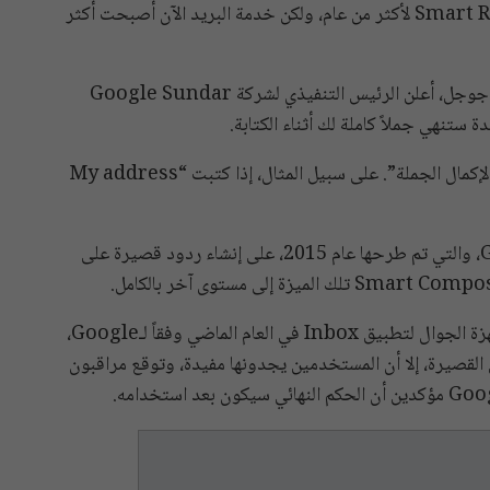
تمتع مستخدمو جيميل Gmail بخدمة الرد الذكي Smart Reply لأكثر من عام، ولكن خدمة البريد الآن أصبحت أكثر
وفي الخطاب الافتتاحي للمؤتمر السنوي لمطوري I/O في جوجل، أعلن الرئيس التنفيذي لشركة Google Sundar
عندما تكتب جملة في بريد إلكتروني، سيظهر نص “افتح لإكمال الجملة”. على سبيل المثال، إذا كتبت “My address
ووفقاً لموقع “مشابل”، تعمل ميزة الرد الذكي من Google، والتي تم طرحها عام 2015، على إنشاء ردود قصيرة على
كان Smart Reply مسؤولاً عن 10% من استجابات أجهزة الجوال لتطبيق Inbox في العام الماضي وفقاً لـGoogle،
 القصيرة، إلا أن المستخدمين يجدونها مفيدة، وتوقع مراقبون