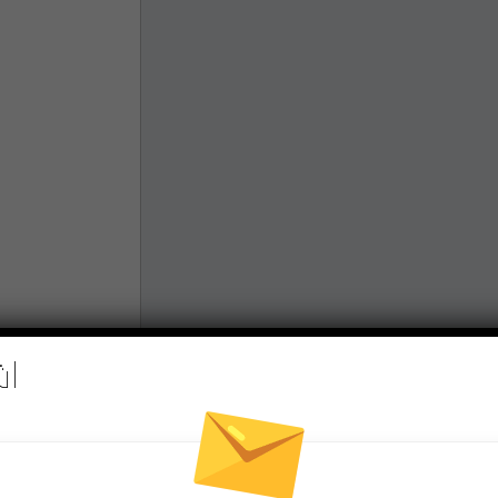
اش
Pinterest
Re