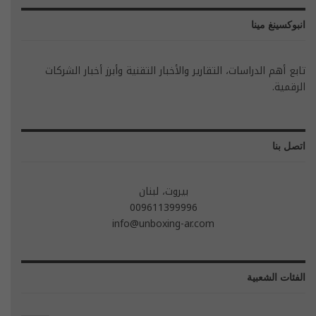
انبوكسينغ مينا
تابع أهم الدراسات، التقارير والأخبار التقنية وأبرز أخبار الشركات
الرقمية.
اتصل بنا
بيروت، لبنان
009611399996
info@unboxing-ar.com
الفئات الشعبية