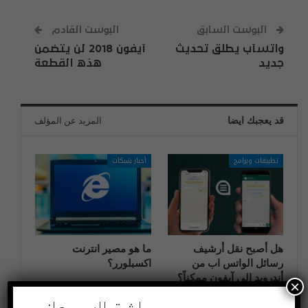
البوست السابق
البوست القادم
واتسآب يطلق تحديث
آيفون 2018 لن يتضمن
جديد
هذه القطعة
قد يعجبك ايضا
المزيد عن المؤلف
تطبيقات وبرامج
أخبار شبكات
هل أصبح نقل أرشيف
ما هو مصير انترنت
رسائل الواتس اب من
اكسبلورر؟
أندرويد إلى آيفون ممكناً؟
×
تطبيقات وبرامج
اختراعات وتكنولوجيا