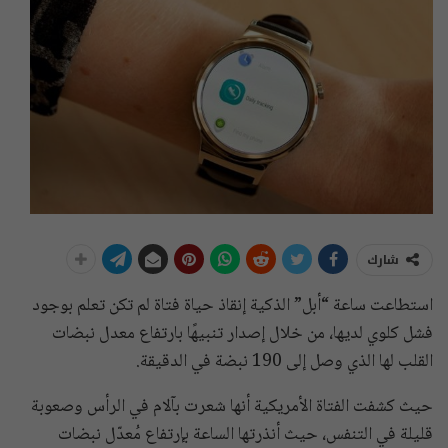
شارك
استطاعت ساعة “أبل” الذكية إنقاذ حياة فتاة لم تكن تعلم بوجود
فشل كلوي لديها، من خلال إصدار تنبيهًا بارتفاع معدل نبضات
القلب لها الذي وصل إلى 190 نبضة في الدقيقة.
حيث كشفت الفتاة الأمريكية أنها شعرت بآلام في الرأس وصعوبة
قليلة في التنفس، حيث أنذرتها الساعة بإرتفاع مُعدّل نبضات