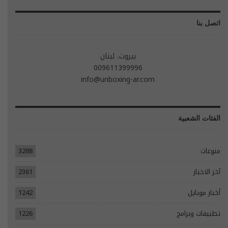
اتصل بنا
بيروت، لبنان
009611399996
info@unboxing-ar.com
الفئات الشعبية
منوعات
3288
آخر الاخبار
2361
أخبار موبايل
1242
تطبيقات وبرامج
1226