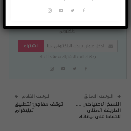
اشتراك مجاني
لتصلك الاخبار وللمشاركة في المسابقات ادخل بريدك
الالكتروني
اشترك
يمكنك الغاء الاشتراك ساعة ما تشاء
البوست السابق
البوست القادم
النسخ الاحتياطي ….
توقف مفاجئ لتطبيق
الطريقة المثلى
تيليغرام
للحفاظ على بياناتك