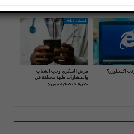
المزيد عن المؤلف
تطبيقات وبرامج
رنت اكسبلورر؟
مرض السكري وحب الشباب
واستشارات طبية مختلفة في
تطبيقات صحية مميزة