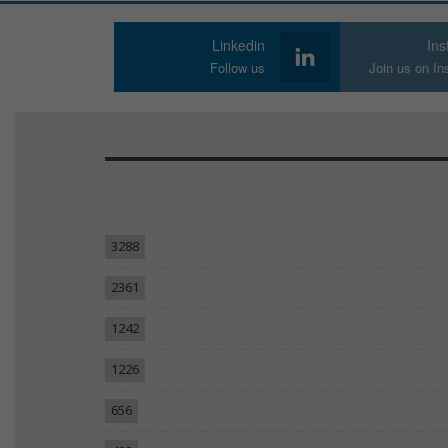
Linkedin
In
Follow us
Join us on I
3288
2361
1242
1226
656