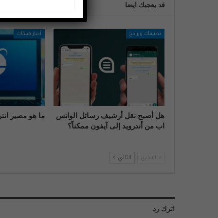
قد يعجبك ايضا
تطبيقات وبرامج
أخبار شبكات
هل أصبح نقل أرشيف رسائل الواتس
ما هو مصير انت
اب من أندرويد إلى آيفون ممكناً؟
السابق
التالي
اترك رد