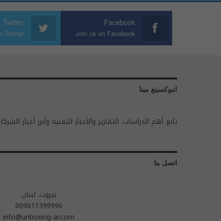
Twitter
Facebook
n Twitter
Join us on Facebook
انبوكسينغ مينا
تابع أهم الدراسات، التقارير والأخبار التقنية وأبرز أخبار الشركا
اتصل بنا
بيروت، لبنان
009611399996
info@unboxing-ar.com