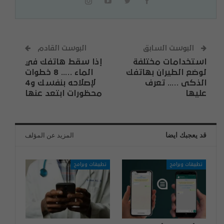
البوست السابق
البوست القادم
استخدامات مختلفة
إذا سقط هاتفك في
لوضع الطيران بهاتفك
الماء ….. 8 خطوات
الذكى ….. تعرف
لإصلاحه بنفسك و4
عليها
محظورات ابتعد عنها
قد يعجبك ايضا
المزيد عن المؤلف
تطبيقات وبرامج
تطبيقات وبرامج