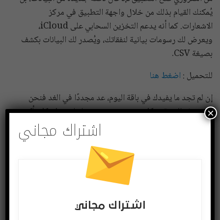
يُمكنك القيام بذلك من خلال واجهة التطبيق في مركز
الاشعارات. كما أنه يدعم التخزين السحابي على iCloud،
ويعرض لك رسومات بيانية لنفقاتك، ويُصدر لك البيانات بكشف
بصيغة CSV.
للتحميل :
اضغط هنا
إن لم تجد ما يفيدك في باقة اليوم، عد مجددًا في الغد فنحن
نقدم هذه الفقرة بشكل يومي وستجد عندنا ما يفيدك بكل تأكيد.
×
اشتراك مجاني
Apple
AppStore
ipad
iPhone
اب ستور
ابل
ايباد
ايفون
شارك
Twitter
Facebook
اشتراك مجاني