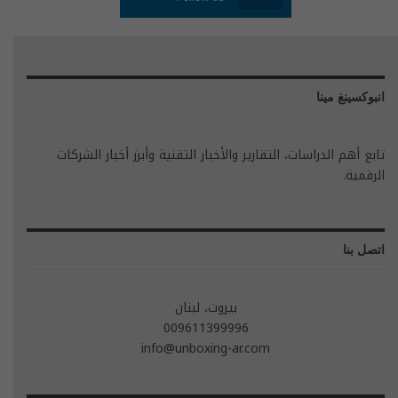
انبوكسينغ مينا
تابع أهم الدراسات، التقارير والأخبار التقنية وأبرز أخبار الشركات
الرقمية.
اتصل بنا
بيروت، لبنان
009611399996
info@unboxing-ar.com