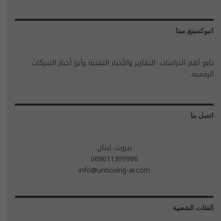
انبوكسينغ مينا
تابع أهم الدراسات، التقارير والأخبار التقنية وأبرز أخبار الشركات
الرقمية.
اتصل بنا
بيروت، لبنان
009611399996
info@unboxing-ar.com
الفئات الشعبية