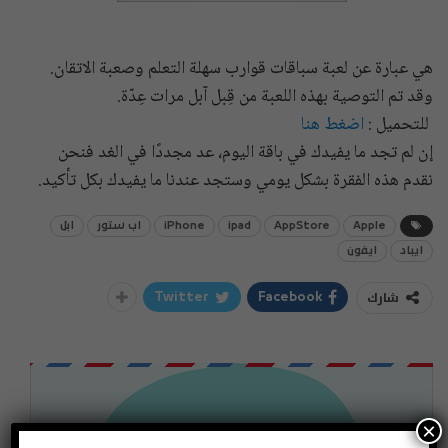
هي عبارة عن لعبة سباقات قوارب سهلة التعلم وصعبة الاتقان.
وقد تم التوصية بهذه اللعبة من قِبل آبل مرات عِدّة.
للتحميل :
اضغط هنا
إن لم تجد ما يفيدك في باقة اليوم، عد مجددًا في الغد فنحن
نقدم هذه الفقرة بشكل يومي وستجد عندنا ما يفيدك بكل تأكيد.
Apple
AppStore
ipad
iPhone
اب ستور
ابل
ايباد
ايفون
شارك
Twitter
Facebook
×