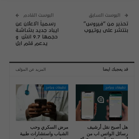
البوست السابق
البوست القادم
تحذير من “فيروس”
‏رسمياً الاعلان عن
بنتشر على يوتيوب
ايباد جديد ‏بشاشة
حجمها 9.7 انش ‏⁧‫ و
يدعم قلم ابل
قد يعجبك ايضا
المزيد عن المؤلف
تطبيقات وبرامج
تطبيقات وبرامج
هل أصبح نقل أرشيف
مرض السكري وحب
رسائل الواتس اب من
الشباب واستشارات طبية