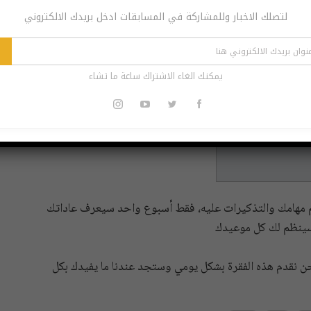
لتصلك الاخبار وللمشاركة في المسابقات ادخل بريدك الالكتروني
يمكنك الغاء الاشتراك ساعة ما تشاء
م مهامك والتذكيرات عليه، فقط أسبوع واحد سيعرف عاداتك
سينظم لك كل موعيدك
نحن نقدم هذه الفقرة بشكل يومي وستجد عندنا ما يفيدك بكل