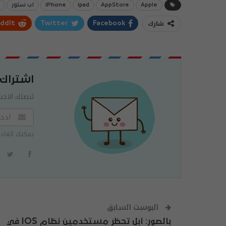
Apple
AppStore
ipad
iPhone
اب ستور
شارك
ddIt
Twitter
Facebook
اشتراك
لتصلك الاخبا
يمكنك الغاء 
البوست السابق
‏بالصور: آبل تحظر مستخدمين نظام IOS في