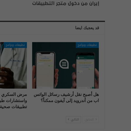
إيران من دخول متجر التطبيقات
قد يعجبك ايضا
تطبيقات وبرامج
تطبيقات وبرامج
هل أصبح نقل أرشيف رسائل الواتس
مرض السكري و
اب من أندرويد إلى آيفون ممكناً؟
واستشارات طبي
تطبيقات صحية 
السابق
التالي