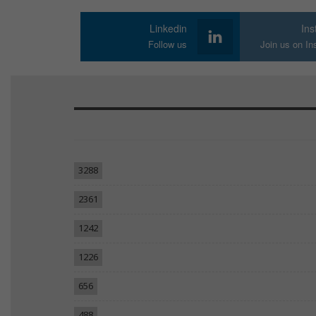
Linkedin
In
Follow us
Join us on I
3288
2361
1242
1226
656
488