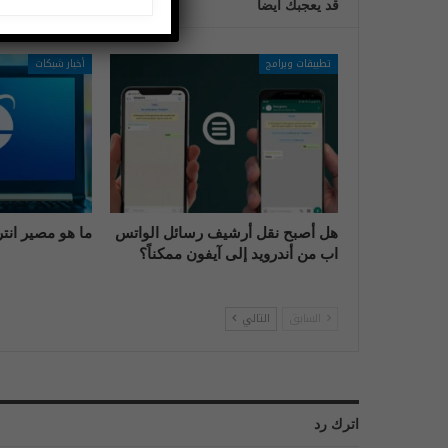
قد يعجبك ايضا
تطبيقات وبرامج
أخبار شبكات
هل أصبح نقل أرشيف رسائل الواتس
ما هو مصير انت
اب من أندرويد إلى آيفون ممكناً؟
السابق
التالي
اترك رد