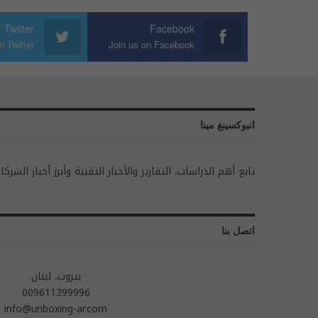
Twitter
Facebook
n Twitter
Join us on Facebook
انبوكسينغ مينا
تابع أهم الدراسات، التقارير والأخبار التقنية وأبرز أخبار الشركا
اتصل بنا
بيروت، لبنان
009611399996
info@unboxing-ar.com