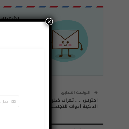
اشتراك
×
لتصلك الاخبا
يمكنك الغاء 
البوست السابق
احترس ….. ثغرات خطرة قد تجعل الكاميرات
الذكية أدوات للتجسس