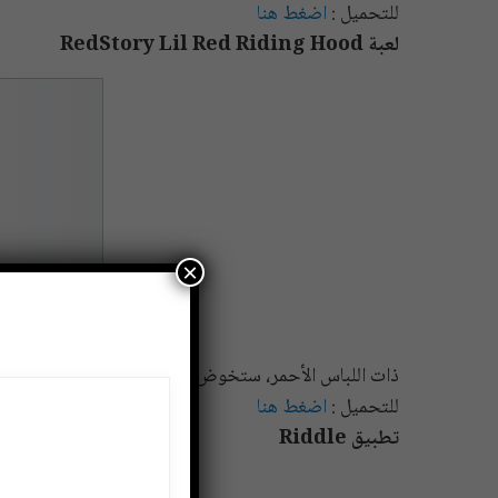
للتحميل :
اضغط هنا
لعبة RedStory Lil Red Riding Hood
×
ذات اللباس الأحمر، ستخوض مغامرة وعليك مساعدتها في ا
للتحميل :
اضغط هنا
تطبيق Riddle