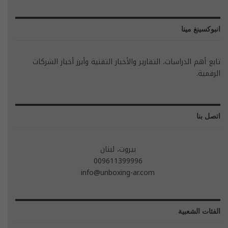
انبوكسينغ مينا
تابع أهم الدراسات، التقارير والأخبار التقنية وأبرز أخبار الشركات
الرقمية.
اتصل بنا
بيروت، لبنان
009611399996
info@unboxing-ar.com
الفئات الشعبية