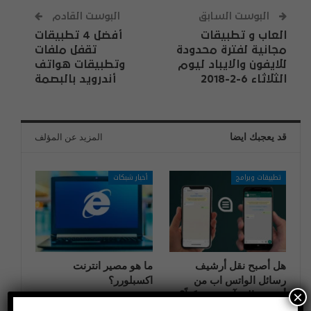
البوست السابق
البوست القادم
العاب و تطبيقات
أفضل 4 تطبيقات
مجانية لفترة محدودة
تقفل ملفات
للايفون والايباد ليوم
وتطبيقات هواتف
الثلاثاء 6-2-2018
أندرويد بالبصمة
قد يعجبك ايضا
المزيد عن المؤلف
تطبيقات وبرامج
أخبار شبكات
هل أصبح نقل أرشيف
ما هو مصير انترنت
رسائل الواتس اب من
اكسبلورر؟
×
أندرويد إلى آيفون ممكناً؟