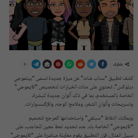
شارك
كشف تطبيق “سناب شات” عن ميزة جديدة تسمى “بيتموجي
ديلوكس”، تحتوي على مئات الخيارات لتخصيص “الايموجي”
الخاصة بالمستخدم، بما في ذلك ألوان جديدة للبشرة،
وتسريحات وألوان الشعر، وملامح الوجه، والإكسسوارات.
ويمكنك التقاط “سيلفي” واستخدامها كمرجع لتصميم
“الايموجي” الخاصة بك. عند تحديد نمط معين للحاجب، على
سبيل المثال، فإن التطبيق يقوم معاينة مباشرة على “الايموجي”