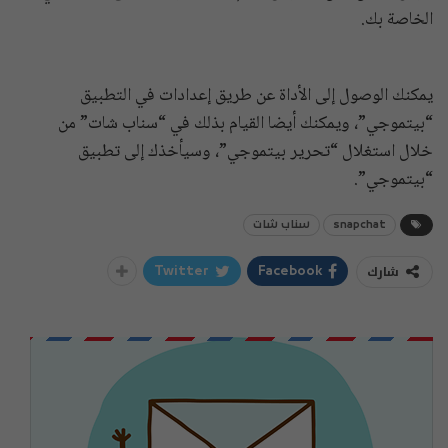
الخاصة بك.
يمكنك الوصول إلى الأداة عن طريق إعدادات في التطبيق
“بيتموجي”، ويمكنك أيضا القيام بذلك في “سناب شات” من
خلال استغلال “تحرير بيتموجي”، وسيأخذك إلى تطبيق
“بيتموجي”.
snapchat
سناب شات
شارك
Twitter
Facebook