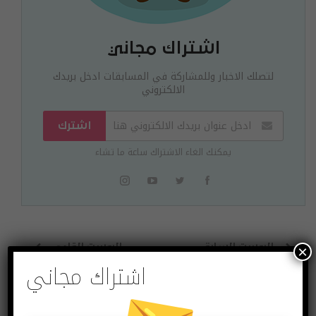
اشتراك مجاني
لتصلك الاخبار وللمشاركة في المسابقات ادخل بريدك
الالكتروني
اشترك
يمكنك الغاء الاشتراك ساعة ما تشاء
البوست السابق
البوست القادم
×
اشتراك مجاني
مايكروسوفت أعلنت
العملات الالكترونية
عن نسخة بمواصفات
تواصل السقوط
أقل لجهاز Surface !!