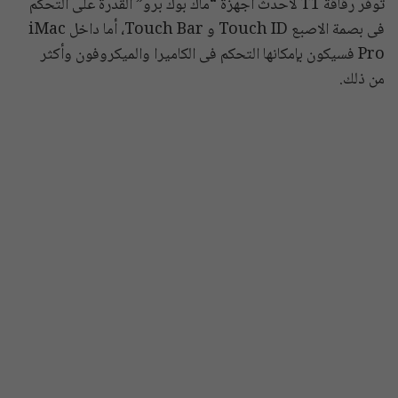
توفر رقاقة T1 لأحدث أجهزة “ماك بوك برو” القدرة على التحكم
فى بصمة الاصبع Touch ID و Touch Bar، أما داخل iMac
Pro فسيكون بإمكانها التحكم فى الكاميرا والميكروفون وأكثر
من ذلك.