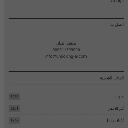
الرقمية.
اتصل بنا
بيروت، لبنان
009611399996
info@unboxing-ar.com
الفئات الشعبية
منوعات
3288
آخر الاخبار
2361
أخبار موبايل
1242