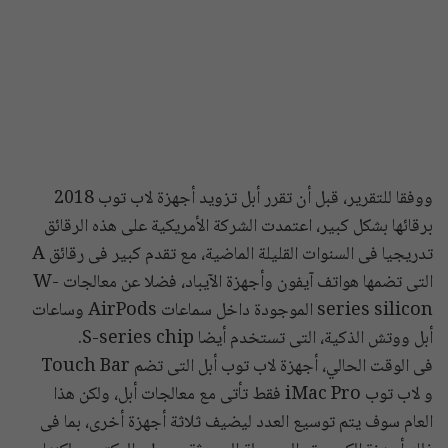
ووفقا للتقرير، قبل أن تقرر أبل تزويد أجهزة لاب توب 2018
برقائها بشكل كبير، اعتمدت الشركة الأمريكية على هذه الرقائق
تدريجيا فى السنوات القليلة الماضية، مع تقدم كبير فى رقائق A
التى تضمها هواتف آيفون وأجهزة الآيباد، فضلا عن معالجات W-
series silicon الموجودة داخل سماعات AirPods وساعات
أبل ووتش الذكية، التى تستخدم أيضا S-series chip.
فى الوقت الحالي، أجهزة لاب توب أبل التى تضم Touch Bar
و لاب توب iMac Pro فقط تأتى مع معالجات أبل، ولكن هذا
العام سوف يتم توسيع العدد ليضيف ثلاثة أجهزة أخرى، بما فى