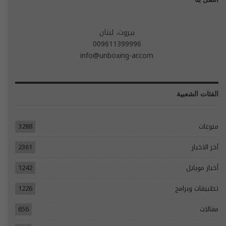
بيروت، لبنان
009611399996
info@unboxing-ar.com
الفئات الشعبية
منوعات
3288
آخر الاخبار
2361
أخبار موبايل
1242
تطبيقات وبرامج
1226
مقالات
656