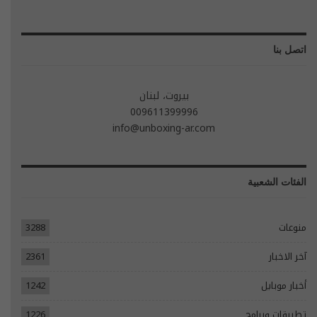
اتصل بنا
بيروت، لبنان
009611399996
info@unboxing-ar.com
الفئات الشعبية
منوعات
3288
آخر الاخبار
2361
أخبار موبايل
1242
تطبيقات وبرامج
1226