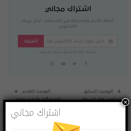
اشتراك مجاني
لتصلك الاخبار وللمشاركة في المسابقات ادخل بريدك
الالكتروني
اشترك
يمكنك الغاء الاشتراك ساعة ما تشاء
البوست السابق
البوست القادم
سامسونج تسجل
انه سلاح وليس مجرد
×
اشتراك مجاني
براءة اختراع شاشة
هاتف .. ‏شركة CAT
طائرة تتحكم بها
اعلنت عن جوالها
بعيونك
الجديد CAT S61