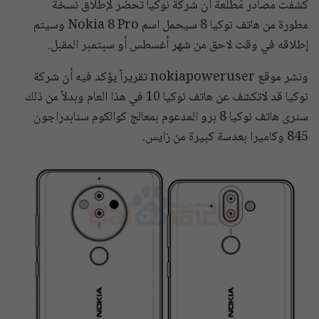
كشفت مصادر مُطلعة أن شركة نوكيا تحضر لإطلاق نُسخة
مطورة من هاتف نوكيا 8 سيحمل اسم Nokia 8 Pro وسيتم
إطلاقه في وقت لاحق من شهر أغسطس أو سبتمبر المقبل.
ونشر موقع nokiapoweruser تقريراً يؤكد فيه أن شركة
نوكيا قد لاتكشف عن هاتف نوكيا 10 في هذا العام وبدلاً من ذلك
سنرى هاتف نوكيا 8 برو المدعوم بمعالج كوالكوم سنابدراجون
845 وكاميرا بعدسة كبيرة من زايس.