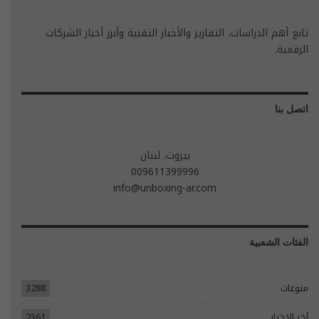
تابع أهم الدراسات، التقارير والأخبار التقنية وأبرز أخبار الشركات
الرقمية.
اتصل بنا
بيروت، لبنان
009611399996
info@unboxing-ar.com
الفئات الشعبية
منوعات
3288
آخر الاخبار
2361