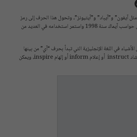
ثل آيفون” و”آيباد” و”آيتيونز”، وتحول هذا الحرف إلى رمز
تشتهر به الشركة وأجهزتها، واستعمل لأول مرة عند إطلاق حواسب آيماك سنة 1998 واستمر استخدامه في العديد من
ياء في اللغة الإنجليزية التي تبدأ بحرف “آي” من بينها
الآتي: انترنت Internet أو شخصي individual أو إرشاد instruct أو إعلام inform أو إلهام inspire، ويمكن