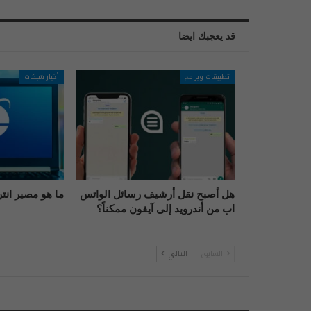
قد يعجبك ايضا
تطبيقات وبرامج
أخبار شبكات
هل أصبح نقل أرشيف رسائل الواتس
ما هو مصير انت
اب من أندرويد إلى آيفون ممكناً؟
السابق
التالي