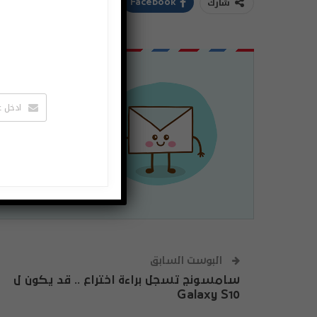
شارك
ddIt
Twitter
Facebook
اشتراك
لتصلك الاخبا
يمكنك الغاء 
البوست السابق
سامسونج تسجل براءة اختراع .. قد يكون ل
Galaxy S10