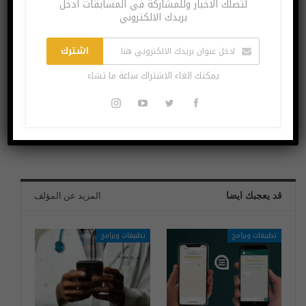
لتصلك الاخبار وللمشاركة في المسابقات ادخل
يمكنك الغاء الاشتراك ساعة ما تشاء
بريدك الالكتروني
اشترك
يمكنك الغاء الاشتراك ساعة ما تشاء
البوست السابق
البوست القادم
تغييرات Meta في
NASA تستغني عن
Messenger!
خدمات روسيا؟
قد يعجبك ايضا
المزيد عن المؤلف
تطبيقات وبرامج
تطبيقات وبرامج