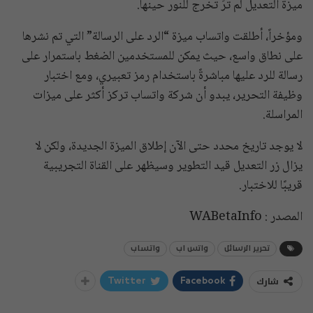
ميزة التعديل لم ترَ تخرج للنور حينها.
ومؤخراً، أطلقت واتساب ميزة “الرد على الرسالة” التي تم نشرها
على نطاق واسع، حيث يمكن للمستخدمين الضغط باستمرار على
رسالة للرد عليها مباشرةً باستخدام رمز تعبيري، ومع اختبار
وظيفة التحرير، يبدو أن شركة واتساب تركز أكثر على ميزات
المراسلة.
لا يوجد تاريخ محدد حتى الآن إطلاق الميزة الجديدة، ولكن لا
يزال زر التعديل قيد التطوير وسيظهر على القناة التجريبية
قريبًا للاختبار.
المصدر : WABetaInfo
تحرير الرسائل
واتس اب
واتساب
شارك
Twitter
Facebook