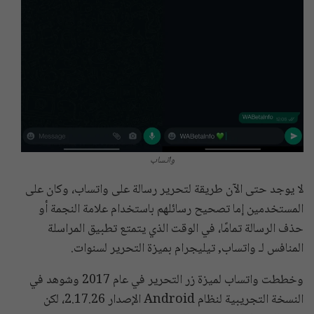
واتساب
لا يوجد حتى الآن طريقة لتحرير رسالة على واتساب، وكان على
المستخدمين إما تصحيح رسائلهم باستخدام علامة النجمة أو
حذف الرسالة تمامًا، في الوقت الذي يتمتع تطبيق المراسلة
المنافس لـ واتساب, تيليجرام بميزة التحرير لسنوات.
وخططت واتساب لميزة زر التحرير في عام 2017 وشوهد في
النسخة التجريبية لنظام Android الإصدار 2.17.26، لكن