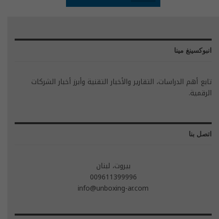
انبوكسينغ مينا
تابع أهم الدراسات، التقارير والأخبار التقنية وأبرز أخبار الشركات
الرقمية.
اتصل بنا
بيروت، لبنان
009611399996
info@unboxing-ar.com