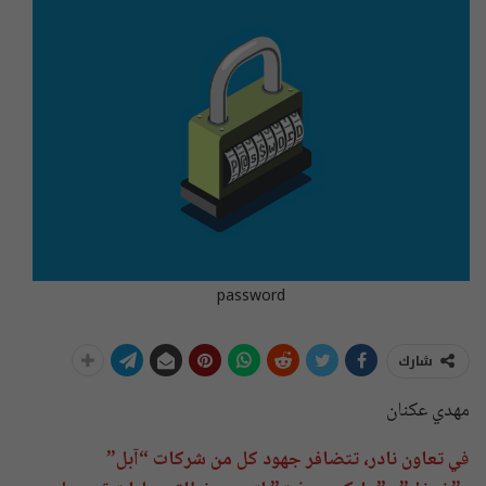
password
شارك
مهدي عكنان
ف
ي تعاون نادر، تتضافر جهود كل من شركات “آبل”