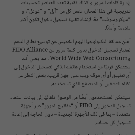
بإدارة كلمات المرور و كذلك تقنية تعدد العناصر تحسينات
تدريجية في هذا المجال، تعمل كل من “آبل” و “غوغل”، و
“مايكروسوفت” معًا لإنشاء تقنية تسجيل دخول تكون أكثر
ملاءمة وأمانًا.
أعلن عمالقة التكنولوجيا اليوم الخميس عن توسيع نطاق الدعم
لمعيار تسجيل الدخول بدون كلمة مرور من FIDO Alliance
وWorld Wide Web Consortium ، مما يعني أنك
ستتمكن قريبًا من استخدام هاتفك الذكي لتسجيل الدخول إلى
أي تطبيق أو أي موقع ويب على جهاز قريب، بغض النظر عن
نظام التشغيل أو المتصفح الذي تستخدمه.
سيتمكن المستخدمون أيضًا من الوصول تلقائيًا إلى بيانات اعتماد
تسجيل الدخول إلى FiDO أو “مفاتيح المرور” عبر أجهزة
متعددة – بما في ذلك الأجهزة الجديدة – دون الحاجة إلى إعادة
تسجيل كل حساب.