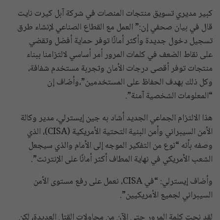
كبير مديري تسويق منتجات المنصات في شركة آبل كيرت نايت
قال في بيان صحفي إن:” العمل مع القطاع الصناعي لإنشاء طرق
تسجيل دخول جديدة وأكثر أمانًا توفر حماية أفضل وتقضي
على نقاط الضعف في كلمات المرور أمر أساسي لالتزامنا ببناء
منتجات توفر أقصى درجات الأمان وتجربة مستخدم شفافة،
وكل ذلك بهدف الحفاظ على المستخدمين”،وأضاف إن
“المعلومات الشخصية آمنة”.
هذا الالتزام الجماعي الجديد أشاد به جين إيسترلي، مدير وكالة
الأمن السيبراني وأمن البنية التحتية الأمريكية (CISA)، الذي
وصفه بأنه “نوع من التفكير الموجه إلى الأمام والذي سيجعل
الشعب الأمريكي في نهاية المطاف أكثر أمانًا على الإنترنت”.
وأضاف إيسترلي: “في CISA، نعمل على رفع مستوى الأمن
السيبراني لجميع الأمريكيين”.
لقد نجت كلمة المرور حتى الآن من محاولات القتل العديدة، لكن