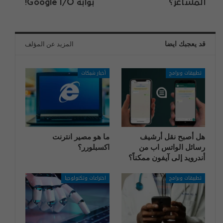
المشاعر؟
بوابة Google I/O!
قد يعجبك ايضا
المزيد عن المؤلف
تطبيقات وبرامج
أخبار شبكات
هل أصبح نقل أرشيف
ما هو مصير انترنت
رسائل الواتس اب من
اكسبلورر؟
أندرويد إلى آيفون ممكناً؟
تطبيقات وبرامج
اختراعات وتكنولوجيا