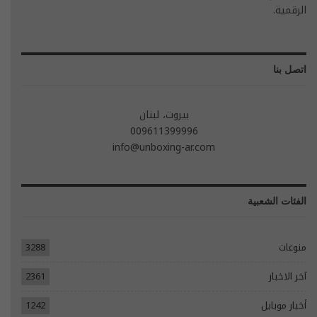
الرقمية.
اتصل بنا
بيروت، لبنان
009611399996
info@unboxing-ar.com
الفئات الشعبية
منوعات
3288
آخر الاخبار
2361
أخبار موبايل
1242